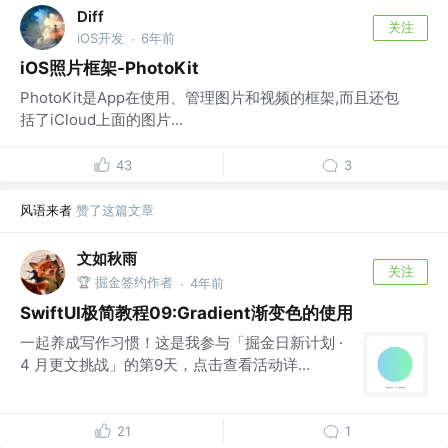
Diff
关注
iOS开发
6年前
·
iOS照片框架-PhotoKit
PhotoKit是App在使用、管理图片和视频的框架,而且还包
括了iCloud上面的图片...
43
3
风语来者
赞了这篇文章
文如秋雨
关注
🏆 掘金签约作者
4年前
·
SwiftUI极简教程09:Gradient渐变色的使用
一起养成写作习惯！这是我参与「掘金日新计划 ·
4 月更文挑战」的第9天，点击查看活动详...
21
1