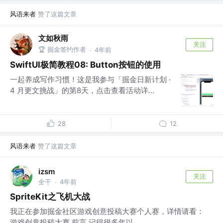
风语来者
赞了这篇文章
文如秋雨
关注
🏆 掘金签约作者
4年前
·
SwiftUI极简教程08: Button按钮的使用
一起养成写作习惯！这是我参与「掘金日新计划 ·
4 月更文挑战」的第8天，点击查看活动详...
28
12
风语来者
赞了这篇文章
izsm
关注
全干
4年前
·
SpriteKit之飞机大战
我正在参加掘金社区游戏创意投稿大赛个人赛，详情请看：
游戏创意投稿大赛 前言 记得很多年以...