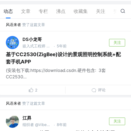
动态
文章
专栏
沸点
收藏集
关注
赞
232
风语来者
赞了这篇文章
DS小龙哥
关注
嵌入式工程师 @仙鹅科技有限公司
5年前
·
基于CC2530(ZigBee)设计的景观照明控制系统+配
套手机APP
(安装包下载:https://download.csdn.硬件包含: 3套
CC2530...
评论
2
风语来者
赞了这篇文章
江昪
关注
组织者 @VibeFriends
8年前
·