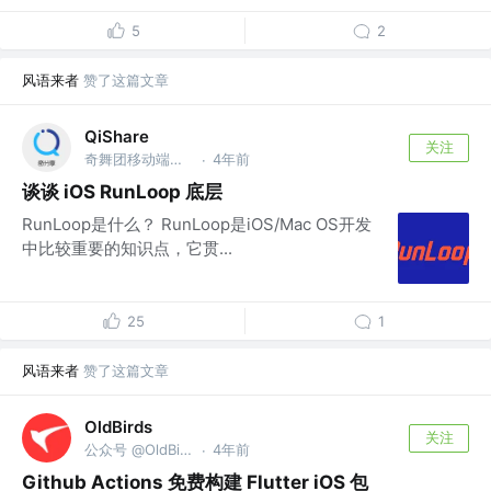
5
2
风语来者
赞了这篇文章
QiShare
关注
奇舞团移动端团队 @奇舞团
4年前
·
谈谈 iOS RunLoop 底层
RunLoop是什么？ RunLoop是iOS/Mac OS开发
中比较重要的知识点，它贯...
25
1
风语来者
赞了这篇文章
OldBirds
关注
公众号 @OldBirds
4年前
·
Github Actions 免费构建 Flutter iOS 包