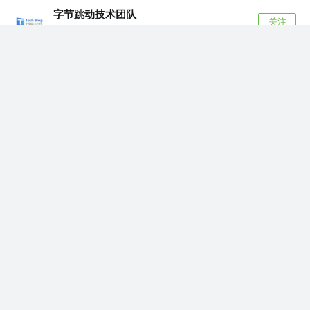
字节跳动技术团队
关注
@字节跳动
4年前
·
超全回顾 | 5位抖音工程师揭秘抖音iOS基础技术（附
PPT和回放视频）
1 月 22 日下午，第三期字节跳动技术沙龙以线上直播的方
式与广大观众见面，为近 4 万...
107
8
风语来者
赞了这篇文章
新生代农民工No1
关注
4年前
iOS & Flutter
·
播放器重构的探索之路
也许大家也会遇到播放器过于臃肿，播放器控制逻辑复杂度
高，业务耦合度高，页面逻辑分散（跨页...
20
5