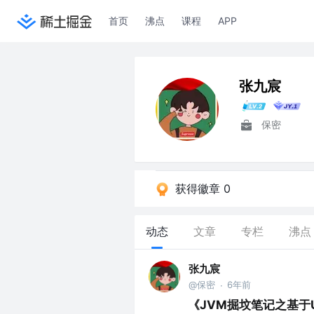
首页
沸点
课程
APP
张九宸
保密
获得徽章 0
动态
文章
专栏
沸点
张九宸
@保密
6年前
·
《JVM掘坟笔记之基于U