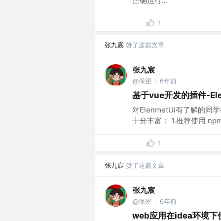
正确运行...
1
张九宸
赞了这篇文章
张九宸
@保密
6年前
·
基于vue开发的插件-El
对ElenmetUi有了解
十分丰富： 1.推荐使用 np
1
张九宸
赞了这篇文章
张九宸
@保密
6年前
·
web应用在idea环境