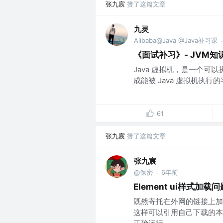
张九宸
赞了这篇文章
九灵
Alibaba@Java @Java补习课
·
《面试补习》- JVM知
Java 虚拟机，是一个可以
成能被 Java 虚拟机执行的字节码
61
张九宸
赞了这篇文章
张九宸
@保密
6年前
·
Element ui样式加载问
既然寄托在外网的链接上加
这样可以引用自己下载的本