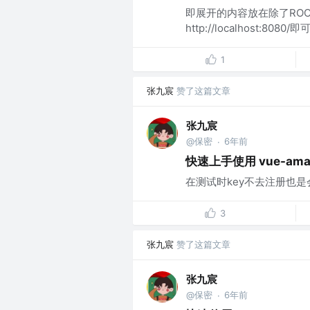
即展开的内容放在除了ROO
http://localhost:8
1
张九宸
赞了这篇文章
张九宸
@保密
6年前
·
快速上手使用 vue-am
在测试时key不去注册也是会
3
张九宸
赞了这篇文章
张九宸
@保密
6年前
·