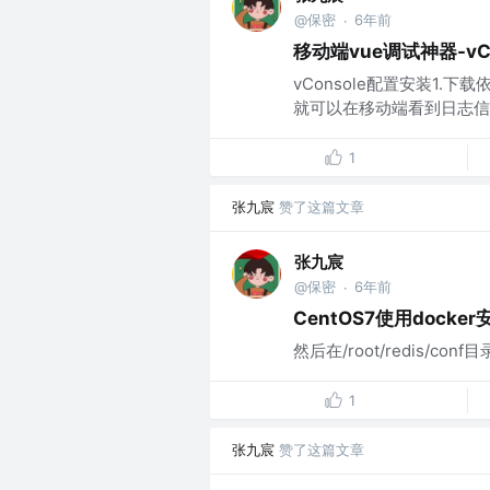
@保密
6年前
·
移动端vue调试神器-vC
vConsole配置安装1.
就可以在移动端看到日志信息
1
张九宸
赞了这篇文章
张九宸
@保密
6年前
·
CentOS7使用docke
然后在/root/redis/conf目
1
张九宸
赞了这篇文章