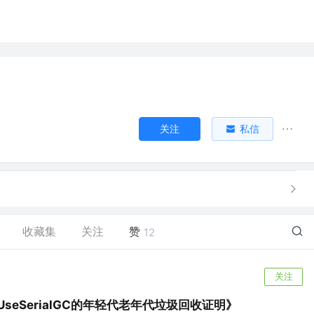
关注
私信
收藏集
关注
赞
12
关注
seSerialGC的年轻代老年代垃圾回收证明》