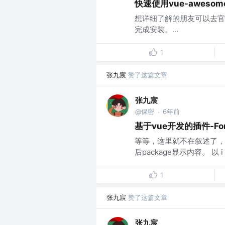
快速使用vue-aweso
想详细了解的朋友可以去官网浏览。 
完成安装。...
1
张九宸
赞了这篇文章
张九宸
@保密
6年前
·
基于vue开发的插件-Fo
等等，这里就不在叙述了，正常的也
后package显示内容。 以 
1
张九宸
赞了这篇文章
张九宸