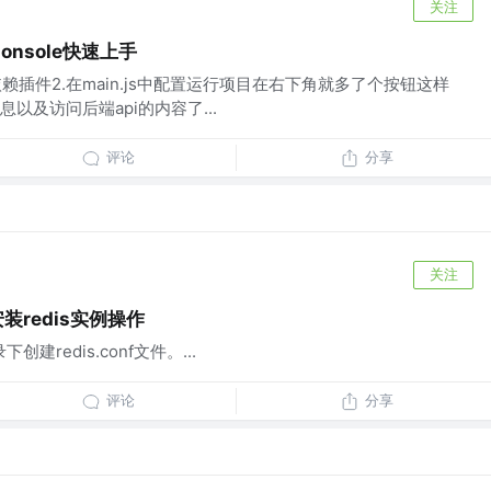
关注
onsole快速上手
下载依赖插件2.在main.js中配置运行项目在右下角就多了个按钮这样
以及访问后端api的内容了...
评论
分享
关注
r安装redis实例操作
录下创建redis.conf文件。...
评论
分享