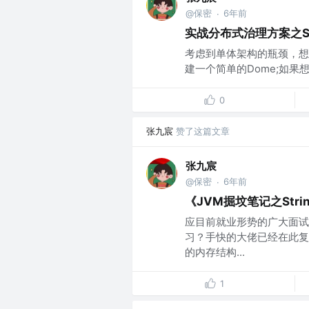
@保密
6年前
·
实战分布式治理方案之Spri
考虑到单体架构的瓶颈，想
建一个简单的Dome;如果想要学
0
张九宸
赞了这篇文章
张九宸
@保密
6年前
·
《JVM掘坟笔记之Stri
应目前就业形势的广大面试
习？手快的大佬已经在此复
的内存结构...
1