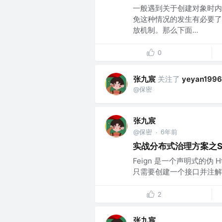
一般遇到关于创建对象时内
免这种情况的发生有必要了
放机制。那么下面...
0
张九宸
关注了
yeyan1996
@保密
张九宸
@保密
6年前
·
实战分布式治理方案之Spri
Feign 是一个声明式的伪 H
只需要创建一个接口并注解。它
2
张九宸