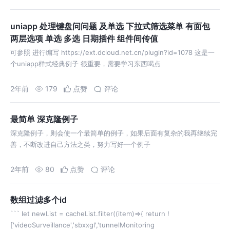
uniapp 处理键盘问问题 及单选 下拉式筛选菜单 有面包
两层选项 单选 多选 日期插件 组件间传值
可参照 进行编写 https://ext.dcloud.net.cn/plugin?id=1078 这是一
个uniapp样式经典例子 很重要，需要学习东西喝点
2年前
179
点赞
评论
最简单 深克隆例子
深克隆例子，则会使一个最简单的例子，如果后面有复杂的我再继续完
善，不断改进自己方法之类，努力写好一个例子
2年前
80
点赞
评论
数组过滤多个id
``` let newList = cacheList.filter((item)=>{ return !
['videoSurveillance','sbxxgl','tunnelMonitoring