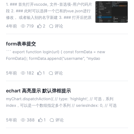
1. ### 首先打开vscode, 文件-首选项-用户代码片
段 2. ### 此时可以选择一个已有的vue.json进行
修改， 或者输入别的名字新建 3. ### 打开后把原
有的代码注释 4. ##
4年前
719
2
评论
form表单提交
``` export function login(url) { const formData = new
FormData(); formData.append("username", "mydao
5年前
182
1
评论
echart 高亮显示 默认弹框提示
myChart.dispatchAction({ // type: 'highlight', // 可选，系列
index，可以是一个数组指定多个系列 // seriesIndex: 0, // 可选
5年前
388
1
评论