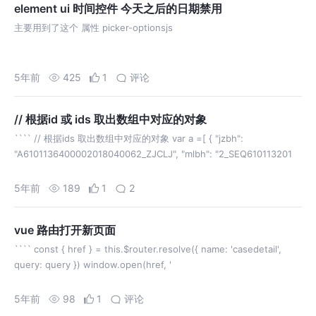
element ui 时间控件 今天之后的日期禁用
主要用到了这个 属性 picker-optionsjs
5年前
425
1
评论
// 根据id 或 ids 取出数组中对应的对象
```` // 根据ids 取出数组中对应的对象 var a =[ { "jzbh":
"A6101136400002018040062_ZJCLJ", "mlbh": "2_SEQ610113201
5年前
189
1
2
vue 路由打开新页面
```` const { href } = this.$router.resolve({ name: 'casedetail',
query: query }) window.open(href, '
5年前
98
1
评论