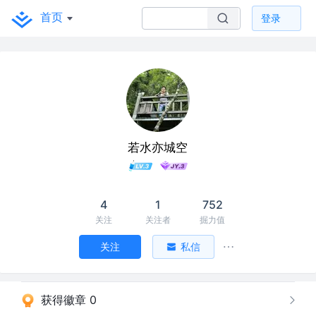
首页
登录
若水亦城空
4
1
752
关注
关注者
掘力值
关注
私信
获得徽章 0