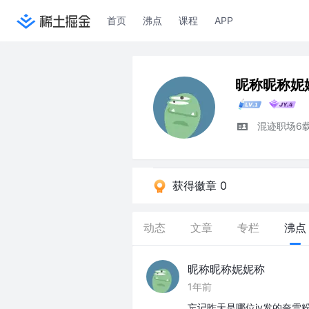
首页
沸点
课程
APP
昵称昵称妮
混迹职场6
获得徽章 0
动态
文章
专栏
沸点
昵称昵称妮妮称
1年前
忘记昨天是哪位jy发的奈