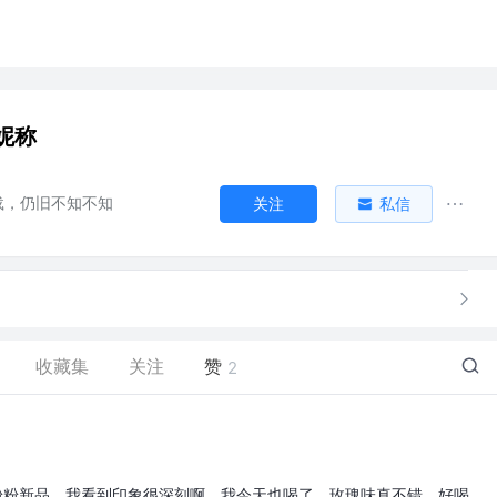
妮称
载，仍旧不知不知
关注
私信
收藏集
关注
赞
2
雪粉粉新品，我看到印象很深刻啊，我今天也喝了，玫瑰味真不错，好喝