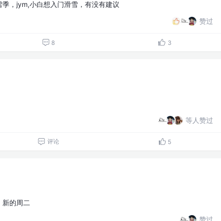
季，jym,小白想入门滑雪，有没有建议
赞过
8
3
等人赞过
评论
5
，新的周二
赞过