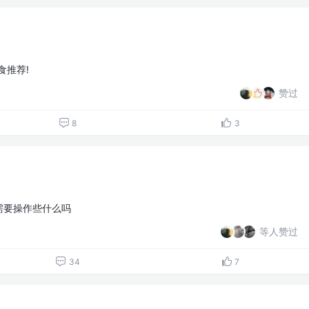
食推荐!
赞过
8
3
手需要操作些什么吗
等人赞过
34
7