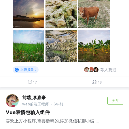
等人赞过
上班摸鱼
17
18
前端_李嘉豪
关注
web前端工程师
6年前
·
Vue表情包输入组件
喜欢上方小程序,需要源码的,添加微信私聊小编....