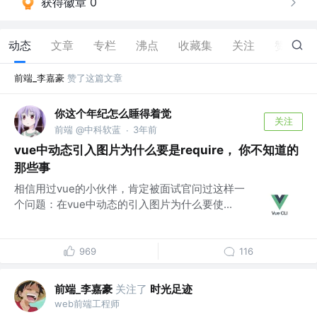
获得徽章 0
动态
文章
专栏
沸点
收藏集
关注
赞
7
前端_李嘉豪
赞了这篇文章
你这个年纪怎么睡得着觉
关注
前端 @中科软蓝
3年前
·
vue中动态引入图片为什么要是require， 你不知道的
那些事
相信用过vue的小伙伴，肯定被面试官问过这样一
个问题：在vue中动态的引入图片为什么要使...
969
116
前端_李嘉豪
关注了
时光足迹
web前端工程师