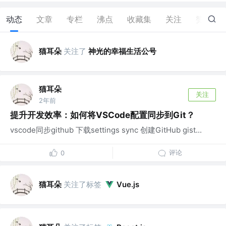
动态
文章
专栏
沸点
收藏集
关注
赞
0
猫耳朵
关注了
神光的幸福生活公号
猫耳朵
关注
2年前
提升开发效率：如何将VSCode配置同步到Git？
vscode同步github 下载settings sync 创建GitHub gist...
评论
0
猫耳朵
关注了标签
Vue.js