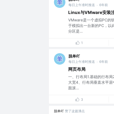
每日上午准时推送
6年前
·
Linux与VMware安
VMware是一个虚拟P
于模拟出一台新的PC，以
分区是...
1
脱单吖
每日上午准时推送
6年前
·
网页布局
一、行布局1.基础的行布局
大宽4、行布局垂直水平居
面滚...
3
脱单吖
赞了这篇沸点