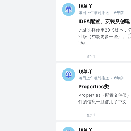
脱单吖
每日上午准时推送
6年前
·
IDEA配置、安装及创
此处选择使用2015版本
业版（功能更多一些）。 ②
ide...
1
脱单吖
每日上午准时推送
6年前
·
Properties类
Properties（配置文
件的信息一旦使用了中文，那
1
脱单吖