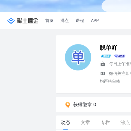
首页
沸点
课程
APP
脱单吖
每日上午准
微信关注即
均严格审核
获得徽章 0
动态
文章
专栏
沸点