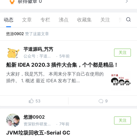
获得徽章 0
动态
文章
专栏
沸点
收藏集
关注
赞
2
悠游0902
赞了这篇文章
芋道源码_艿艿
关注
公众号：芋道源码 @纯源码解析，目前源码解析500+篇
5年前
·
船新 IDEA 2020.3 插件大合集，个个都是精品！
大家好，我是艿艿。 本周来分享下自己在使用的
插件。 1. 概述 最近 IDEA 发布了船...
53
9
悠游0902
关注
资深软件研发工程师 @xiyin
7年前
·
JVM垃圾回收五-Serial GC