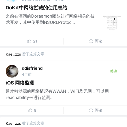
DoKit中网络拦截的使用总结
之前在滴滴的Doraemon团队进行网络相关的技
术开发，其中使用到NSURLProtoc...
评论
21
赞了这篇文章
Kael_zzs
ddisfriend
关注
4年前
iOS 网络监测
通常移动端的网络情况有WWAN，WiFi及无网，可以用
reachability来进行监测...
评论
8
赞了这篇文章
Kael_zzs