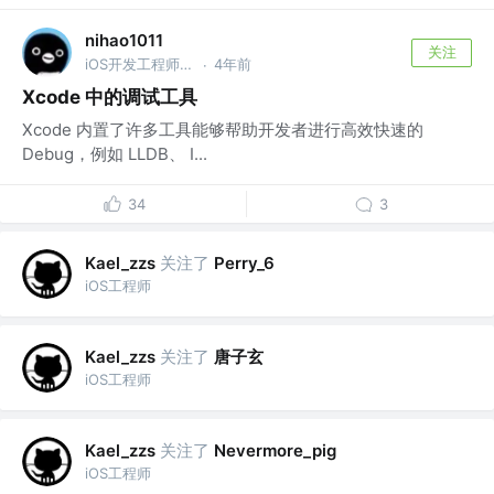
nihao1011
关注
iOS开发工程师 @-
4年前
·
Xcode 中的调试工具
Xcode 内置了许多工具能够帮助开发者进行高效快速的
Debug，例如 LLDB、 I...
34
3
关注了
Kael_zzs
Perry_6
iOS工程师
关注了
唐子玄
Kael_zzs
iOS工程师
关注了
Kael_zzs
Nevermore_pig
iOS工程师