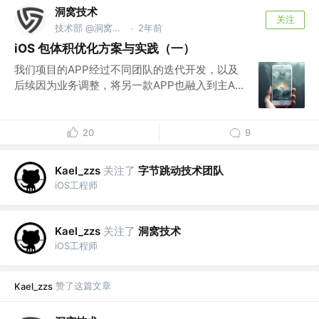
洞窝技术
关注
技术部 @洞窝数字
2年前
·
iOS 包体积优化方案与实践（一）
我们项目的APP经过不同团队的迭代开发，以及
后续因为业务调整，将另一款APP也融入到主A...
20
9
关注了
字节跳动技术团队
Kael_zzs
iOS工程师
关注了
洞窝技术
Kael_zzs
iOS工程师
赞了这篇文章
Kael_zzs