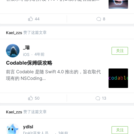
44
8
赞了这篇文章
Kael_zzs
_瑞
关注
4年前
iOS
·
Codable保姆级攻略
前言 Codable 是随 Swift 4.0 推出的，旨在取代
现有的 NSCoding...
50
13
赞了这篇文章
Kael_zzs
ydlsl
关注
DoKit开发人员 @滴滴
3年前
·