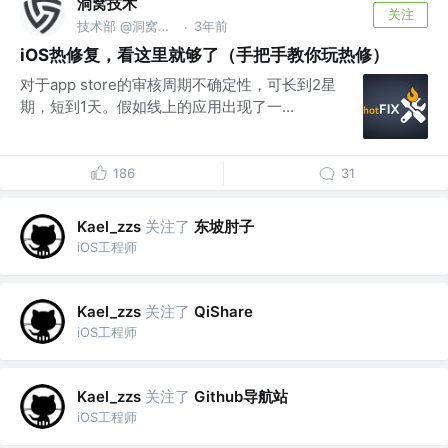
洞窝技术
关注
技术部 @洞窝数字
3年前
·
iOS热修复，看这里就够了（手把手教你玩热修）
对于app store的审核周期不确定性，可长到2星
期，短到1天。假如线上的应用出现了一...
186
31
关注了
东坡肘子
Kael_zzs
iOS工程师
关注了
Kael_zzs
QiShare
iOS工程师
关注了
Github导航站
Kael_zzs
iOS工程师