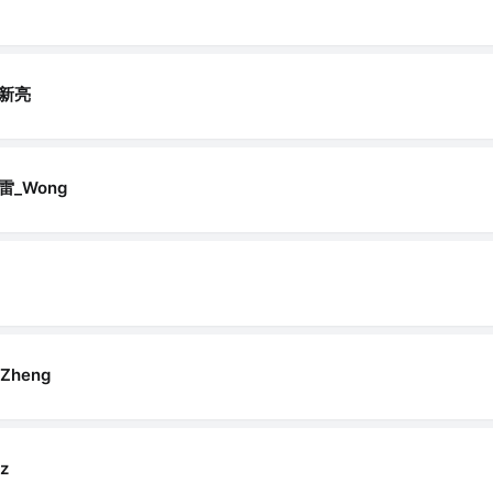
新亮
雷_Wong
Zheng
z