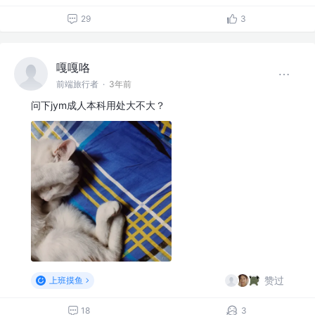
29
3
嘎嘎咯
前端旅行者
·
3年前
问下jym成人本科用处大不大？
赞过
上班摸鱼
18
3