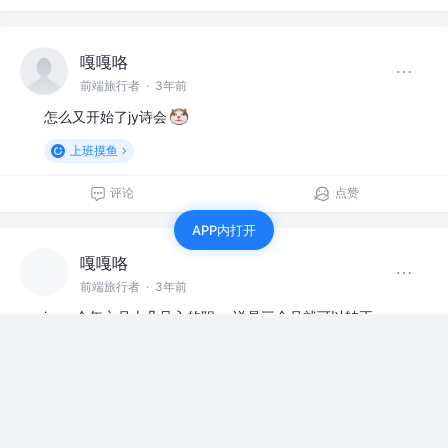
嘎嘎咯
前端旅行者
·
3年前
怎么又开始了jy诗会
上班摸鱼
评论
点赞
APP内打开
嘎嘎咯
前端旅行者
·
3年前
jym, 今年六月十几号入的职， 说是三个月就可以转正，
上个月交了转正申请后一直没消息，然后也没签合同，试
用期合同也没签，这几天想离职了有什么要注意的吗
赞过
掘友请回答
15
1