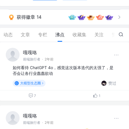
获得徽章 14
动态
文章
专栏
沸点
收藏集
关注
赞
250
嘎嘎咯
前端旅行者
·
2年前
如何看待 ChatGPT 4o，感觉这次版本迭代的太强了，是
否会让各行业蠢蠢欲动
赞过
大模型生态圈
7
1
嘎嘎咯
前端旅行者
·
2年前