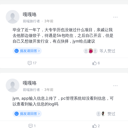
嘎嘎咯
前端旅行者
·
3年前
毕业了近一年了，大专学历也没做过什么项目，亲戚让我
去他那边做饺子，待遇是5k包吃住，之后自己开店，但是
自己又想做开发行业，有点抉择，jym给点建议
等人赞过
掘友请回答
17
6
嘎嘎咯
前端旅行者
·
3年前
jym, app输入信息上传了，pc管理系统却没看到信息，可
以查看到输入信息的log吗
赞过
掘友请回答
1
2