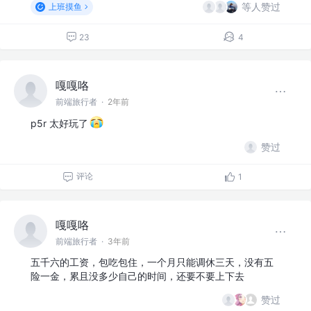
等人赞过
上班摸鱼
23
4
嘎嘎咯
前端旅行者
·
2年前
p5r 太好玩了
赞过
评论
1
嘎嘎咯
前端旅行者
·
3年前
五千六的工资，包吃包住，一个月只能调休三天，没有五
险一金，累且没多少自己的时间，还要不要上下去
赞过