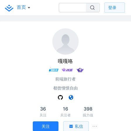
首页
登录
嘎嘎咯
前端旅行者
都曾憧憬自由
36
16
398
关注
关注者
掘力值
关注
私信