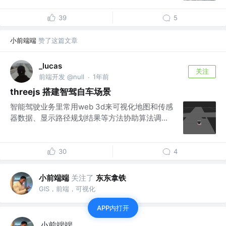
39
5
小前端端
赞了这篇文章
_lucas
关注
前端开发 @null
1年前
·
threejs 搭建智驾自车场景
智能驾驶业务里常用web 3d来可视化地图和传感
器数据、显示路径规划结果等方法协助算法调...
30
4
小前端端
关注了
东东拿铁
GIS，前端，可视化
APP内打开
小前端端