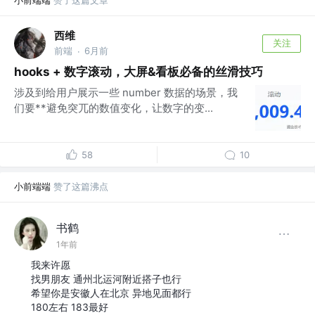
小前端端
赞了这篇文章
西维
关注
前端
6月前
·
hooks + 数字滚动，大屏&看板必备的丝滑技巧
涉及到给用户展示一些 number 数据的场景，我
们要**避免突兀的数值变化，让数字的变...
58
10
小前端端
赞了这篇沸点
书鹤
1年前
我来许愿
找男朋友 通州北运河附近搭子也行
希望你是安徽人在北京 异地见面都行
180左右 183最好