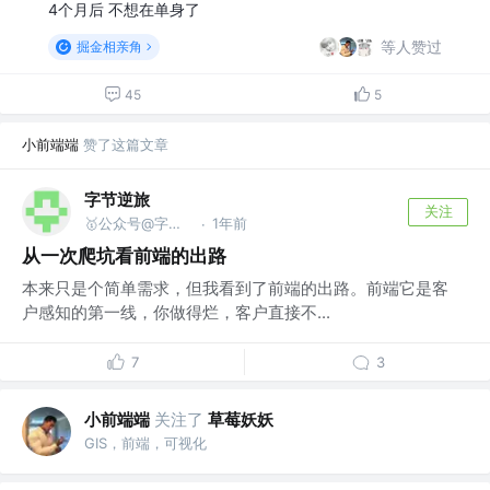
4个月后 不想在单身了
等人赞过
掘金相亲角
45
5
小前端端
赞了这篇文章
字节逆旅
关注
🥇公众号@字节逆旅
1年前
·
从一次爬坑看前端的出路
本来只是个简单需求，但我看到了前端的出路。前端它是客
户感知的第一线，你做得烂，客户直接不...
7
3
小前端端
关注了
草莓妖妖
GIS，前端，可视化