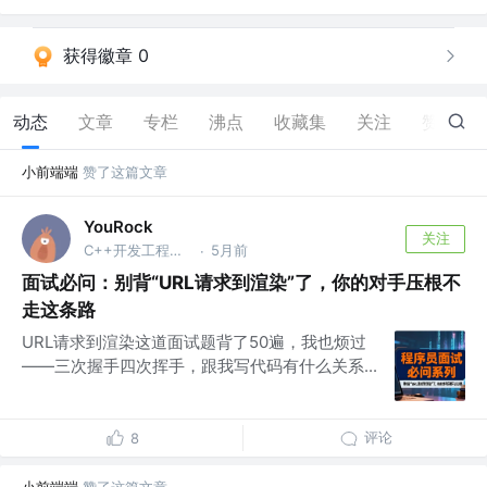
获得徽章 0
动态
文章
专栏
沸点
收藏集
关注
赞
33
小前端端
赞了这篇文章
YouRock
关注
C++开发工程师 @字节跳动
5月前
·
面试必问：别背“URL请求到渲染”了，你的对手压根不
走这条路
URL请求到渲染这道面试题背了50遍，我也烦过
——三次握手四次挥手，跟我写代码有什么关系...
评论
8