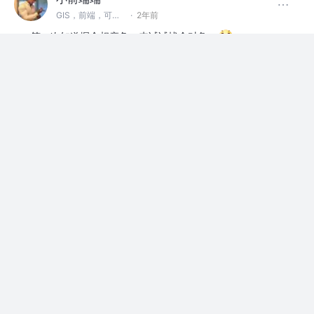
GIS，前端，可视化
·
2年前
第一次知道掘金相亲角，来试试找个对象。
本人情况：
1. 身高180（光脚测量），体重146斤，小帅，体型偏瘦但
不是干巴瘦，腰细腿长那…
展开
赞过
掘金相亲角
20
3
小前端端
关注了
白哥学前端
GIS，前端，可视化
小前端端
赞了这篇文章
五阳
关注
交易中台的拆台专家，爱吹牛 @互联网
2年前
·
工作两年以来，被磨圆滑了，心智有所成长……