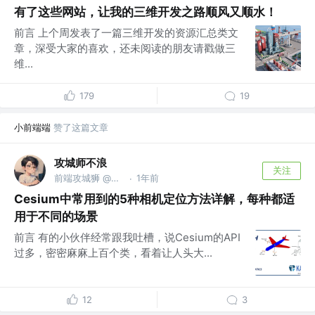
有了这些网站，让我的三维开发之路顺风又顺水！
前言 上个周发表了一篇三维开发的资源汇总类文
章，深受大家的喜欢，还未阅读的朋友请戳做三
维...
179
19
小前端端
赞了这篇文章
攻城师不浪
关注
前端攻城狮 @家里蹲
1年前
·
Cesium中常用到的5种相机定位方法详解，每种都适
用于不同的场景
前言 有的小伙伴经常跟我吐槽，说Cesium的API
过多，密密麻麻上百个类，看着让人头大...
12
3