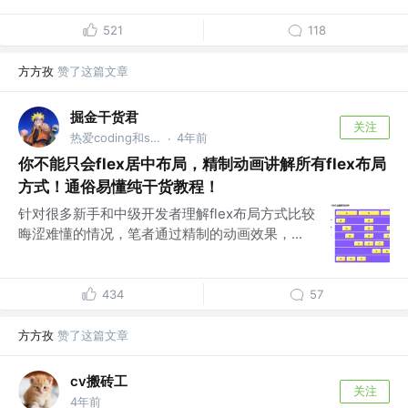
521
118
方方孜
赞了这篇文章
掘金干货君
关注
热爱coding和share的前端人
4年前
·
你不能只会flex居中布局，精制动画讲解所有flex布局
方式！通俗易懂纯干货教程！
针对很多新手和中级开发者理解flex布局方式比较
晦涩难懂的情况，笔者通过精制的动画效果，...
434
57
方方孜
赞了这篇文章
cv搬砖工
关注
4年前