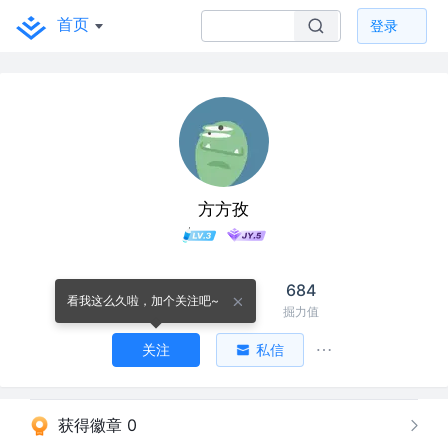
首页
登录
方方孜
8
4
684
看我这么久啦，加个关注吧~
关注
关注者
掘力值
关注
私信
获得徽章 0