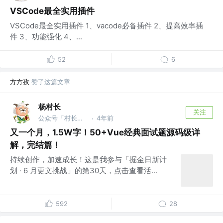
VSCode最全实用插件
VSCode最全实用插件 1、vacode必备插件 2、提高效率插
件 3、功能强化 4、...
52
6
方方孜
赞了这篇文章
杨村长
关注
公众号「村长学前端」 @B站「前端杨村长」
4年前
·
又一个月，1.5W字！50+Vue经典面试题源码级详
解，完结篇！
持续创作，加速成长！这是我参与「掘金日新计
划 · 6 月更文挑战」的第30天，点击查看活...
592
28