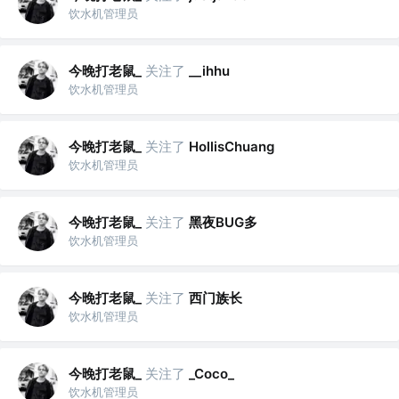
饮水机管理员
今晚打老鼠_
关注了
__ihhu
饮水机管理员
今晚打老鼠_
关注了
HollisChuang
饮水机管理员
今晚打老鼠_
关注了
黑夜BUG多
饮水机管理员
今晚打老鼠_
关注了
西门族长
饮水机管理员
今晚打老鼠_
关注了
_Coco_
饮水机管理员