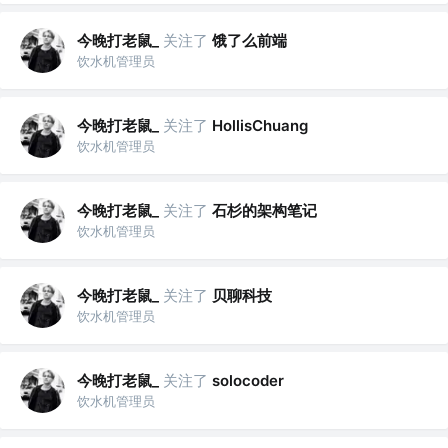
今晚打老鼠_
关注了
饿了么前端
饮水机管理员
今晚打老鼠_
关注了
HollisChuang
饮水机管理员
今晚打老鼠_
关注了
石杉的架构笔记
饮水机管理员
今晚打老鼠_
关注了
贝聊科技
饮水机管理员
今晚打老鼠_
关注了
solocoder
饮水机管理员