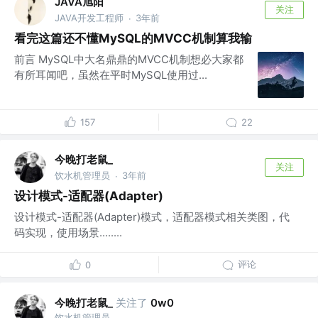
JAVA旭阳
关注
JAVA开发工程师
3年前
·
看完这篇还不懂MySQL的MVCC机制算我输
前言 MySQL中大名鼎鼎的MVCC机制想必大家都
有所耳闻吧，虽然在平时MySQL使用过...
157
22
今晚打老鼠_
关注
饮水机管理员
3年前
·
设计模式-适配器(Adapter)
设计模式-适配器(Adapter)模式，适配器模式相关类图，代
码实现，使用场景........
评论
0
今晚打老鼠_
关注了
0w0
饮水机管理员