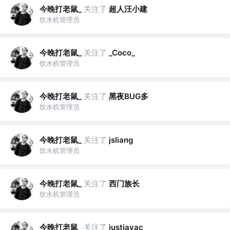
今晚打老鼠_
关注了
超人汪小建
饮水机管理员
今晚打老鼠_
关注了
_Coco_
饮水机管理员
今晚打老鼠_
关注了
黑夜BUG多
饮水机管理员
今晚打老鼠_
关注了
jsliang
饮水机管理员
今晚打老鼠_
关注了
西门族长
饮水机管理员
今晚打老鼠_
关注了
justjavac