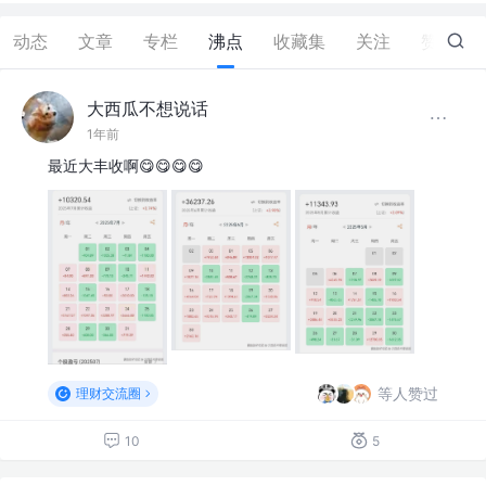
动态
文章
专栏
沸点
收藏集
关注
赞
2
大西瓜不想说话
1年前
最近大丰收啊😋😋😋😋
等人赞过
理财交流圈
10
5