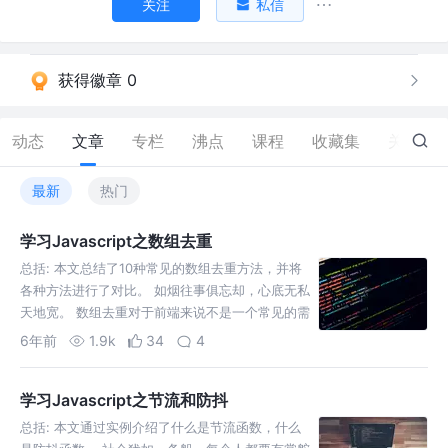
关注
私信
获得徽章 0
动态
文章
专栏
沸点
课程
收藏集
关注
最新
热门
学习Javascript之数组去重
总括: 本文总结了10种常见的数组去重方法，并将
各种方法进行了对比。 如烟往事俱忘却，心底无私
天地宽。 数组去重对于前端来说不是一个常见的需
求，一般后端都给做了，但这却是一个有意思的问
6年前
1.9k
34
4
题，而且经常出现在面试中来考察面试者对JS的掌
握程度。本文从数据类型的角度去思考数组去重这
学习Javascript之节流和防抖
个问…
总括: 本文通过实例介绍了什么是节流函数，什么