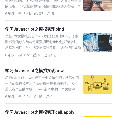
是防抖函数。 社会犹如一条船，每个人都要有掌舵
的准备。 节流函数和防抖函数相信很多人都在日常
业务开发中使用过，其实不管是节流函数还是防抖
6年前
3.4k
37
6
函数都是一种简单的高阶函数，他们都是通过将一
个关键的外部变量保存在外层作用域，通过对这个
学习Javascript之模拟实现bind
变量的判…
总括: 本文模拟实现了bind方法的更改this，传参
和绑定函数作为构造函数调用时this失效的特性。
愿每次回忆，对生活都不感到负疚。 两个特性成功
实现，完美。 然后重头戏在下面： 目前更改this
6年前
1.2k
6
评论
和传递参数两个特性已经实现，如果截止到这就结
束了，就不会单独为模拟实现bind…
学习Javascript之模拟实现new
总括: 本文对new进行了一个简单介绍，然后使用
一个函数模拟实现了new操作符做的事情。 人生
是没有毕业的学校。 new是JS中的一个关键字，
用来将构造函数实例化的一个运算符。例子： 附：
6年前
2.2k
15
1
对原型原型链不熟悉的可以先看理解Javascript的
原型和原型链。 一切正常。new的特…
学习Javascript之模拟实现call,apply