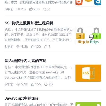
烦，本文一如既往的用通俗易懂的文字和实例来讲
述缓存，希望能让您有所得。 天青色等烟雨，而我
8年前
21k
785
22
在等你。 说实话，我起始真的不知道怎么去介绍缓
存，所以引用了上面相对官方的定义。我想几乎每
SSL协议之数据加密过程详解
个开发者…
总括： 本文详细讲述了SSL协议中的数据加密的过
程，数字证书、对称加密、非对称加密和SSL握手
过程等概念。 只要你听过HTTPS，不可能没听过
SSL协议吧，SSL协议是一种安全协议。对于互联
8年前
4.3k
120
6
网协议没有了解的童鞋可以参考博主另一篇博客：
internet协议入门 请听我娓娓道来。先…
深入理解行内元素的布局
总括： 本文通过实例讲解CSS中最大的难点之一，
行内元素的布局，主要是挖掘line-height和
vertical-align两个属性在布局方面的使用。 白茶
清欢无别事，我在等风，也在等你。😊 讲道理
8年前
5.9k
155
20
line-height和vertical-align 这对基是十分低调
的，日…
JavaScript中的this
前言 总括:详解JavaScript中的this的一篇总结，不