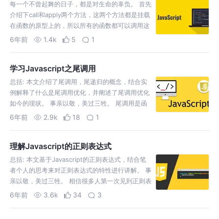
每一个不曾起舞的日子，都是对生命的辜负。 首先
介绍下call和apply两个方法，这两个方法都是挂载
在函数的原型上的，所以所有的函数都可以调用这
两个方法。 对于this不熟悉的同学可以先异步：理
6年前
1.4k
5
1
解Javascript的this。总结起来一句话：
Javascript函数的this…
学习Javascript之尾调用
总括: 本文介绍了尾调用，尾递归的概念，结合实
例解释了什么是尾调用优化，并阐述了尾调用优化
如今的现状。 事亲以敬，美过三牲。 尾调用是函
数式编程的一个重要的概念，本篇文章就来学习下
6年前
2.9k
18
1
尾调用相关的知识。 在之前的文章理解Javascript
的高阶函数中，有说过在一个函数中输出一个函…
理解Javascript的正则表达式
总括: 本文基于Javascript的正则表达式，结合笔
者个人的思考来对正则表达式的特性进行讲解。 事
亲以敬，美过三牲。 相信很多人第一次见到正则表
达式的第一印象都是懵逼的，对新手而言一个正则
6年前
3.6k
34
3
表达式就是一串毫无意义的字符串，让人摸不着头
脑。但正则表达式是个非常有用的特性，不管是…