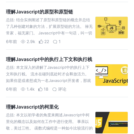
Javascript开发者并不…
理解Javascript的原型和原型链
总括: 结合实例阐述了原型和原型链的概念并总结
了几种创建对象的方法，扩展原型链的方法。 禄无
常家，福无家门。 Javascript中有一句话，叫一切
皆是对象，当然这句话也不严谨，比如null和
6年前
2.9k
22
1
undefined就不是对象，除了这俩完全可以说
Javascript一切皆是对象。而J…
理解Javascript中的执行上下文和执行栈
总括: 本文深入的讲解了Javascript中的执行上下
文和执行栈。 流水在碰到底处时才会释放活力。
如果你是或者想成为一名Javascript开发者，那就
必须要知道Javascript内部是如何执行的。正确的
6年前
1.4k
18
评论
理解Javascript中的执行上下文和执行栈对于理解
其它Javas…
理解Javascript的柯里化
总括: 本文以初学者的角度来阐述Javascript中柯
里化的概念以及如何在工作中进行使用。 事亲以
敬，美过三牲。 函数式编程是一种如今比较流行的