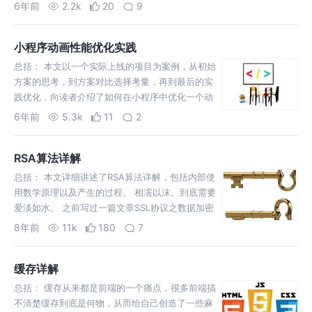
编程范式，它主张将函数作为参数进行传递，然后
6年前
2.2k
20
9
返回一个没有副作用的函数，说白了，就是希望一
个函数只做一件事情。 像Javascript…
小程序动画性能优化实践
总括： 本文以一个实际上线的项目为案例，从初始
方案的思考，到方案对比选择考量，再到最后的实
践优化，向读者介绍了如何在小程序中优化一个动
画，从而提升页面性能，对了解小程序基本运作原
6年前
5.3k
11
2
理和性能优化有一定的启发。 该项目的诉求是实现
一个3D效果的地球，并支持转动动画效果，但小程
RSA算法详解
序不支持…
总括： 本文详细讲述了RSA算法详解，包括内部使
用数学原理以及产生的过程。 相濡以沫。到底需要
爱淡如水。 之前写过一篇文章SSL协议之数据加密
过程，里面详细讲述了数据加密的过程以及需要的
8年前
11k
180
7
算法。SSL协议很巧妙的利用对称加密和非对称加
密两种算法来对数据进行加密。这篇文章主要是针
缓存详解
对…
总括： 缓存从来都是前端的一个痛点，很多前端搞
不清楚缓存到底是何物，从而给自己创造了一些麻