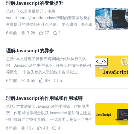
理解Javascript的变量提升
总括: 什么是变量提升，使用
var,let,const,function,class声明的变量函数类在
变量提升的时候都有什么区别。 要么庸俗，要么孤
独。 但实际上，代码并没有被改变，上面的代码只
6年前
3.2k
27
1
是我们猜测的，其实Javascript引擎在执行这几行
代码的时候并没有移动或是改变代…
理解Javascript的异步
总括: 本文梳理了异步代码和同步代码执行的区
别，Javascript的事件循环，任务队列微任务队列
等概念。 未曾失败的人恐怕也未曾成功过。
Javascript是单线程的编程语言，单线程就是说同
6年前
3.5k
69
5
一时间只能干一件事。放到编程语言上来说，就是
说Javascript引擎(执行Java…
理解Javascript的作用域和作用域链
总括: 本文讲解了Javascript的作用域，作用域类
型，作用域链等概念以及Javascript是如何去建立
作用域链并寻找变量的。 一花凋零，荒芜不了整个
春天。 作用域和作用域链在Javascript和很多其它
6年前
16k
48
4
的编程语言中都是一种基础概念。但很多