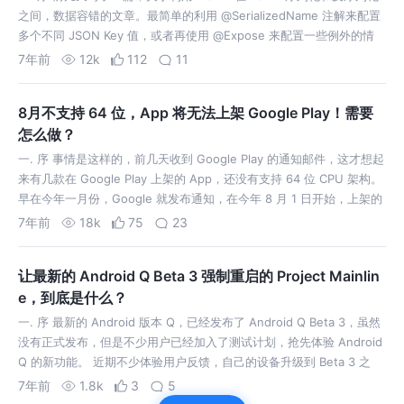
之间，数据容错的文章。最简单的利用 @SerializedName 注解来配置
多个不同 JSON Key 值，或者再使用 @Expose 来配置一些例外的情
况。更复杂一些的数据，可以使用 TypeAda…
7年前
12k
112
11
8月不支持 64 位，App 将无法上架 Google Play！需要
怎么做？
一. 序 事情是这样的，前几天收到 Google Play 的通知邮件，这才想起
来有几款在 Google Play 上架的 App，还没有支持 64 位 CPU 架构。
早在今年一月份，Google 就发布通知，在今年 8 月 1 日开始，上架的
App，除了提供 32 位的版…
7年前
18k
75
23
让最新的 Android Q Beta 3 强制重启的 Project Mainlin
e，到底是什么？
一. 序 最新的 Android 版本 Q，已经发布了 Android Q Beta 3，虽然
没有正式发布，但是不少用户已经加入了测试计划，抢先体验 Android
Q 的新功能。 近期不少体验用户反馈，自己的设备升级到 Beta 3 之
后，会出现触不及防的强制重启。谷歌方面已…
7年前
1.8k
3
5