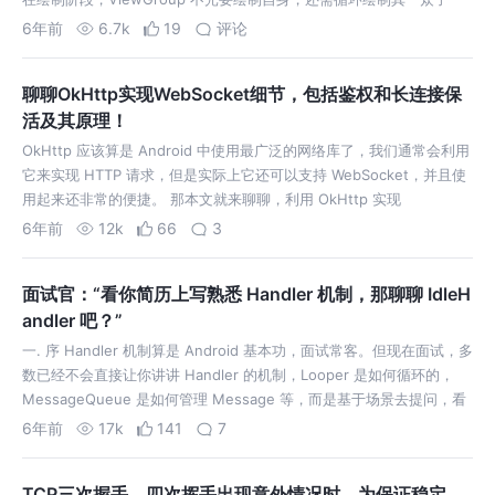
View，这个绘制策略默认为顺序绘制，即 [0 ~ childCount)。…
6年前
6.7k
19
评论
聊聊OkHttp实现WebSocket细节，包括鉴权和长连接保
活及其原理！
OkHttp 应该算是 Android 中使用最广泛的网络库了，我们通常会利用
它来实现 HTTP 请求，但是实际上它还可以支持 WebSocket，并且使
用起来还非常的便捷。 那本文就来聊聊，利用 OkHttp 实现
WebSocket 的一些细节，包括对 WebSocket …
6年前
12k
66
3
面试官：“看你简历上写熟悉 Handler 机制，那聊聊 IdleH
andler 吧？”
一. 序 Handler 机制算是 Android 基本功，面试常客。但现在面试，多
数已经不会直接让你讲讲 Handler 的机制，Looper 是如何循环的，
MessageQueue 是如何管理 Message 等，而是基于场景去提问，看
看你对 Handler 机制的掌握是否…
6年前
17k
141
7
TCP三次握手、四次挥手出现意外情况时，为保证稳定，