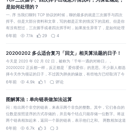
是如何处理的？
一. 序 当我们聊到 TCP 协议的时候，聊的最多的就是三次握手与四次
挥手。但是大部分资料和文章，写的都是正常的情况下的流程。但是你
有没有想过，三次握手或者四次挥手时，如果发生异常了，是如何处理
的？又是由谁来处理？ TCP 作为一个靠谱的协议，在传输数据的前
6年前
7.1k
29
4
后，需要在双端之间建…
20200202 多么适合复习「回文」相关算法题的日子！
今天是 2020 年 02 月 02 日，被称为「千年一遇的对称日」，
20200202 正反都一样，反正都是「爱你爱你」的意思。不少新人都选
择今天作为领证的日子，不过因为肺炎的缘故，有些地方已经取消了今
日的预约。 但是我们今天不聊这日子的寓意，我们来聊聊技术相关的话
6年前
4.9k
1
评论
题。 202…
图解算法：单向链表做加法运算
问：给出两个非空的链表，来表示两个非负的整数。其中，它们各自的
位数是按照逆序的方式存储的，并且每个结点只能存储一位数字。将这
两个链表相加起来，返回一个新的链表，表示他们之和。 两数相加这道
题，处理的就是最简单的数学加法运算，只是它是建立在链表的基础之
6年前
6.7k
3
3