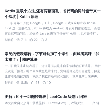
上，所以难度在于对链表的处理…
Kotlin 重载个方法,还有两幅面孔，省代码的同时也带来一
个深坑 | Kotlin 原理
一. 序 今年五月的 Google I/O 上，Google 正式向全球宣布 Kotlin-
First 这一重要概念，Kotlin 将成为 Android 开发者的首选语言。 新语
言自然有新特性，还保持 Java 的编程习惯去写 Kotlin，也不是不行，
但是总感觉差点意思。 …
6年前
7.1k
22
3
常见的链表翻转，字节跳动加了个条件，面试者高呼「我
太难了」| 图解算法
一. 序 我又来讲链表题了，这道题据说是来自字节跳动的面试题。 为什
么说是「据说」呢？因为我也是看来的，觉得题目还是挺有意思，但是
原作者给出的方案，我想了想觉得还有优化空间，就单独拿出来讲讲。
就像本文的题目说的，这是一道关于链表翻转的题。链表的翻转，之前
6年前
8.8k
48
10
的文章也讲了很多，例如…
图解：K 个一组翻转链表 | LeetCode 级别：困难
本文首发自公众号：承香墨影（ID:cxmyDev），欢迎关注。 一. 序 链