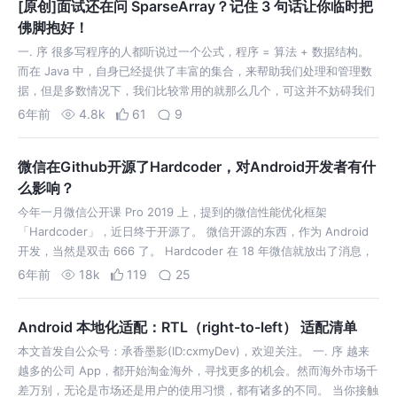
[原创]面试还在问 SparseArray？记住 3 句话让你临时把
佛脚抱好！
一. 序 很多写程序的人都听说过一个公式，程序 = 算法 + 数据结构。
而在 Java 中，自身已经提供了丰富的集合，来帮助我们处理和管理数
据，但是多数情况下，我们比较常用的就那么几个，可这并不妨碍我们
学习了解其他「冷门」的集合类。 但是集合类那么多，怎么学？一个一
6年前
4.8k
61
9
个方法看其内…
微信在Github开源了Hardcoder，对Android开发者有什
么影响？
今年一月微信公开课 Pro 2019 上，提到的微信性能优化框架
「Hardcoder」，近日终于开源了。 微信开源的东西，作为 Android
开发，当然是双击 666 了。 Hardcoder 在 18 年微信就放出了消息，
简单来说，Hardcoder 是微信研发的一款性能优…
6年前
18k
119
25
Android 本地化适配：RTL（right-to-left） 适配清单
本文首发自公众号：承香墨影(ID:cxmyDev)，欢迎关注。 一. 序 越来
越多的公司 App，都开始淘金海外，寻找更多的机会。然而海外市场千
差万别，无论是市场还是用户的使用习惯，都有诸多的不同。 当你接触