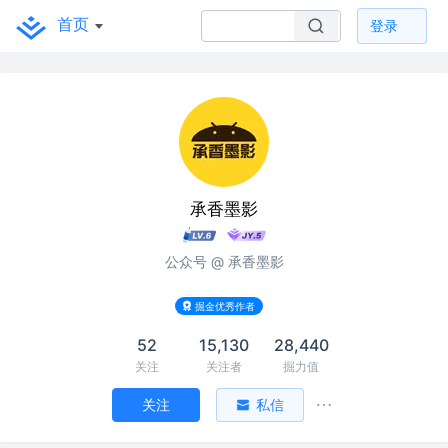
首页
登录
承香墨影
公众号 @ 承香墨影
掘金优秀作者
52
15,130
28,440
关注
关注者
掘力值
关注
私信