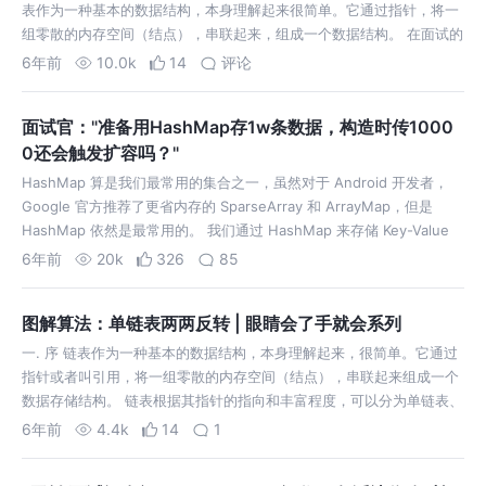
表作为一种基本的数据结构，本身理解起来很简单。它通过指针，将一
组零散的内存空间（结点），串联起来，组成一个数据结构。 在面试的
算法题中，经常会碰到链表相关的面试题。虽然链表的结构比较好理
6年前
10.0k
14
评论
解，但是链表的题…
面试官："准备用HashMap存1w条数据，构造时传1000
0还会触发扩容吗？"
HashMap 算是我们最常用的集合之一，虽然对于 Android 开发者，
Google 官方推荐了更省内存的 SparseArray 和 ArrayMap，但是
HashMap 依然是最常用的。 我们通过 HashMap 来存储 Key-Value
这种键值对形式的数据，其内…
6年前
20k
326
85
图解算法：单链表两两反转 | 眼睛会了手就会系列
一. 序 链表作为一种基本的数据结构，本身理解起来，很简单。它通过
指针或者叫引用，将一组零散的内存空间（结点），串联起来组成一个
数据存储结构。 链表根据其指针的指向和丰富程度，可以分为单链表、
双向链表、循环链表、双向循环链表。其差别就是，是否在单链表的基
6年前
4.4k
14
1
础上为结点，增加更丰富的…