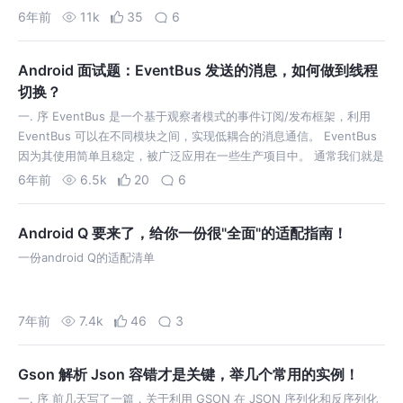
一款出海 App 的时候，除了需要了解海外 Google Servic…
6年前
11k
35
6
Android 面试题：EventBus 发送的消息，如何做到线程
切换？
一. 序 EventBus 是一个基于观察者模式的事件订阅/发布框架，利用
EventBus 可以在不同模块之间，实现低耦合的消息通信。 EventBus
因为其使用简单且稳定，被广泛应用在一些生产项目中。 通常我们就是
使用 EventBus 分发一些消息给消息的订阅者，除此之…
6年前
6.5k
20
6
Android Q 要来了，给你一份很"全面"的适配指南！
一份android Q的适配清单
7年前
7.4k
46
3
Gson 解析 Json 容错才是关键，举几个常用的实例！
一. 序 前几天写了一篇，关于利用 GSON 在 JSON 序列化和反序列化