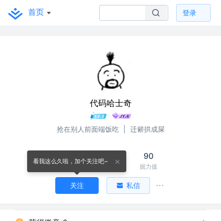
首页
登录
代码哈士奇
抢在别人前面端饭吃
|
迁簖拱成屎
7
10
90
看我这么久啦，加个关注吧~
关注
关注者
掘力值
关注
私信