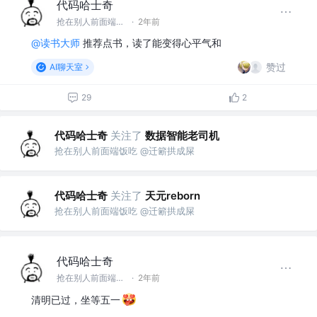
代码哈士奇
抢在别人前面端饭吃 @迁簖拱成屎
·
2年前
@读书大师
推荐点书，读了能变得心平气和
赞过
AI聊天室
29
2
代码哈士奇
关注了
数据智能老司机
抢在别人前面端饭吃 @迁簖拱成屎
代码哈士奇
关注了
天元reborn
抢在别人前面端饭吃 @迁簖拱成屎
代码哈士奇
抢在别人前面端饭吃 @迁簖拱成屎
·
2年前
清明已过，坐等五一