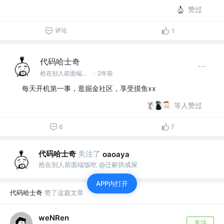
赞过
评论
1
代码哈士奇
抢在别人前面端饭吃 @迁簖拱成屎
·
2年前
每天开机第一事，逛掘金社区，享受摸鱼xx
等人赞过
6
7
代码哈士奇
关注了
oaoaya
抢在别人前面端饭吃 @迁簖拱成屎
APP内打开
代码哈士奇
赞了这篇文章
weNRen
关注