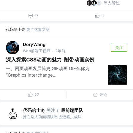
等人赞过
27
11
代码哈士奇
赞了这篇文章
DoryWang
关注
Web前端工程师
2年前
·
深入探索CSS动画的魅力-附带动画实例
一、网页动画发展简史 GIF动画 GIF全称为
“Graphics Interchange...
评论
27
代码哈士奇
关注了
最前端团队
抢在别人前面端饭吃 @迁簖拱成屎