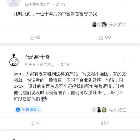
@失业有限公司
·
2年前
此时此刻，一位十年后的中国新首富赞了我
等人赞过
80
323
代码哈士奇
抢在别人前面端饭吃 @迁簖拱成屎
·
2年前
jym，大家有没有碰到这样的产品，写文档不画图，有的文
档就一句话看的一脸懵逼，不同平台业务迁移一句话，同
xxxx，设计的东西考虑不全还得我们帮忙完善逻辑，吐槽
他们他们说没时间完善细节，他们可以质疑我们，我们不
可以质疑他们
等人赞过
上班摸鱼
33
8