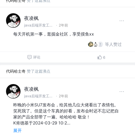
代码哈士奇
赞了这篇沸点
夜凌枫
java后端开发工程师 @国锐集团
·
2年前
每天开机第一事，逛掘金社区，享受摸鱼xx
等人赞过
评论
6
代码哈士奇
赞了这篇沸点
夜凌枫
java后端开发工程师 @国锐集团
·
2年前
昨晚的小米SU7发布会，给其他几位大佬看出了表情包。
笑死我了。但是这个车真的好看，发布会时还不忘记把自
家的产品全部带了一遍。哈哈哈哈 敬业！
K肯德基于2024-03-29 10:2…
展开