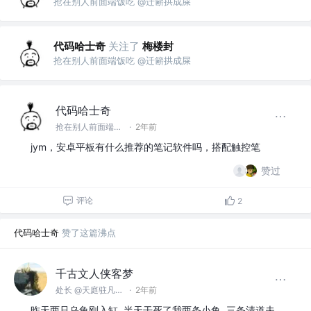
抢在别人前面端饭吃 @迁簖拱成屎
代码哈士奇
关注了
梅楼封
抢在别人前面端饭吃 @迁簖拱成屎
代码哈士奇
抢在别人前面端饭吃 @迁簖拱成屎
·
2年前
jym，安卓平板有什么推荐的笔记软件吗，搭配触控笔
赞过
评论
2
代码哈士奇
赞了这篇沸点
千古文人侠客梦
处长 @天庭驻凡间东北地区办事处
·
2年前
昨天两只乌龟刚入缸, 半天干死了我两条小鱼, 三条清道夫