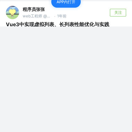
APP内打开
程序员张张
关注
web工程师 @不知名的小公司
1年前
·
Vue3中实现虚拟列表、长列表性能优化与实践
在开发过程中，我们有时会遇到数据量较大的情
况，这会导致大量数据同时加载到页面，从而生
成过...
6
1
程序员张张
关注了
小满zs
web工程师 @不知名的小公司
程序员张张
赞了这篇文章
小满zs
关注
数字游民 @小满科技
3年前
·
Vue3 如何开发移动端(安卓,ios)