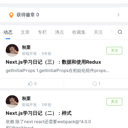
获得徽章 0
动态
文章
专栏
沸点
收藏集
关注
赞
6
秋栗
关注
前端开发
5年前
·
Next.js学习日记（三）：数据和使用Redux
getInitialProps 1.getInitialProps在初始化组件props...
0
1
秋栗
关注
前端开发
5年前
·
Next.js学习日记（二）：样式
依赖 除了next react还需要webpack@^4.0.0
和"@zeit/next...