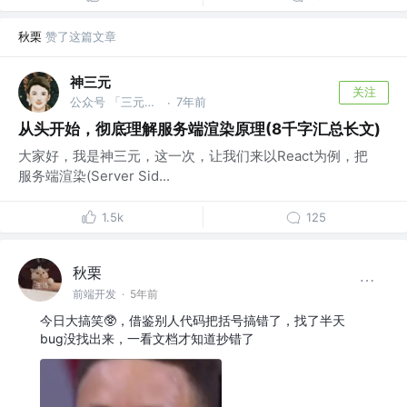
秋栗
赞了这篇文章
神三元
关注
公众号 「三元同学」 @字节跳动
7年前
·
从头开始，彻底理解服务端渲染原理(8千字汇总长文)
大家好，我是神三元，这一次，让我们来以React为例，把
服务端渲染(Server Sid...
1.5k
125
秋栗
前端开发
·
5年前
今日大搞笑🥸，借鉴别人代码把括号搞错了，找了半天
bug没找出来，一看文档才知道抄错了