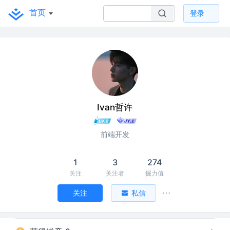
首页
登录
Ivan哲许
前端开发
1
3
274
关注
关注者
掘力值
关注
私信