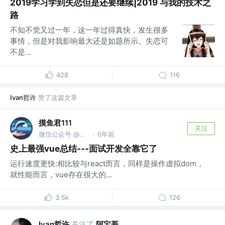
2019学习学到失恋但是还要继续|2019 与我的技术之
路
不知不觉又过一年，这一年过得真快，发生很多
事情，但是对我影响最大还是如题所示。失恋可
不是...
428
116
Ivan哲许
赞了这篇文章
摸鱼君111
关注
微信公众号 @码农爱摸鱼
6年前
·
史上最强vue总结---面试开发全靠它了
运行速度更快:相比较与react而言，同样是操作虚拟dom，
就性能而言，vue存在很大的...
3.5k
126
Ivan哲许
关注了
阿宝哥