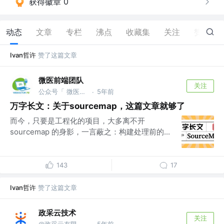
获得徽章 0
动态
文章
专栏
沸点
收藏集
关注
赞
8
Ivan哲许
赞了这篇文章
微医前端团队
关注
公众号「 微医大前端技术 」
5年前
·
万字长文：关于sourcemap，这篇文章就够了
而今，只要是工程化的项目，大多离不开
sourcemap 的身影，一言蔽之：构建处理前的...
143
17
Ivan哲许
赞了这篇文章
政采云技术
关注
@政采云有限公司@政采云技术
5年前