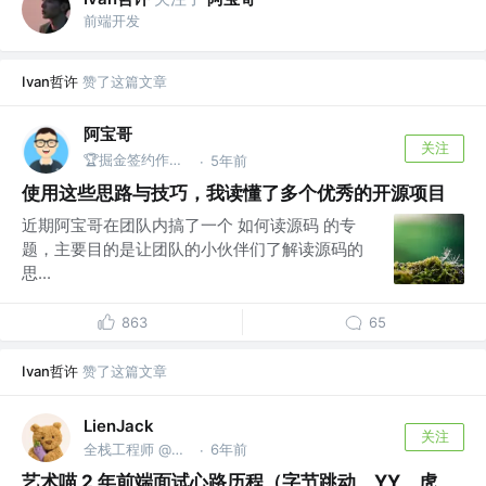
前端开发
Ivan哲许
赞了这篇文章
阿宝哥
关注
🏆掘金签约作者 | 公众号@全栈修仙之路
5年前
·
使用这些思路与技巧，我读懂了多个优秀的开源项目
近期阿宝哥在团队内搞了一个 如何读源码 的专
题，主要目的是让团队的小伙伴们了解读源码的
思...
863
65
Ivan哲许
赞了这篇文章
LienJack
关注
全栈工程师 @前字节CapCut
6年前
·
艺术喵 2 年前端面试心路历程（字节跳动、YY、虎