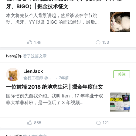
牙、BIGO）| 掘金技术征文
本文将先从个人背景讲起，然后谈谈在字节跳
动、虎牙、YY 以及 BIGO 的面试经过，最后...
1.4k
153
Ivan哲许
赞了这篇文章
LienJack
关注
全栈工程师 @前字节CapCut
7年前
·
一位前端 2018 绝地求生记 | 掘金年度征文
国际惯例先自我介绍。我叫 lien，17 年毕业于双
非大学非科班，是一位玩了 3 年视频...
865
121