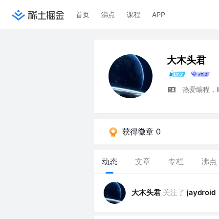
首页
沸点
课程
APP
大木头君
热爱编程，li
获得徽章 0
动态
文章
专栏
沸点
大木头君
关注了
jaydroid