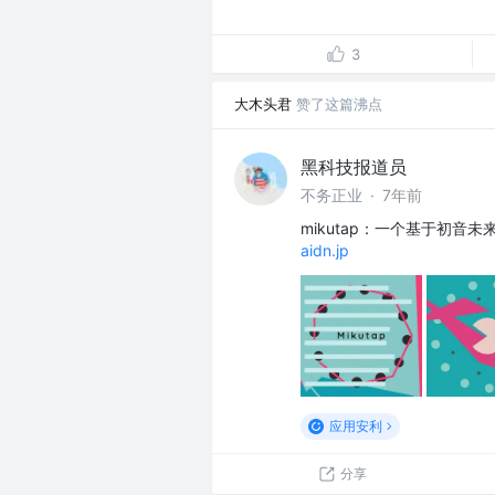
3
大木头君
赞了这篇沸点
黑科技报道员
不务正业
·
7年前
mikutap：一个基于初
aidn.jp
应用安利
分享