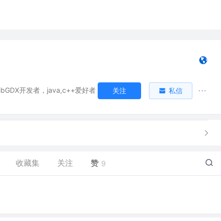
bGDX开发者，java,c++爱好者
关注
私信
收藏集
关注
赞
9