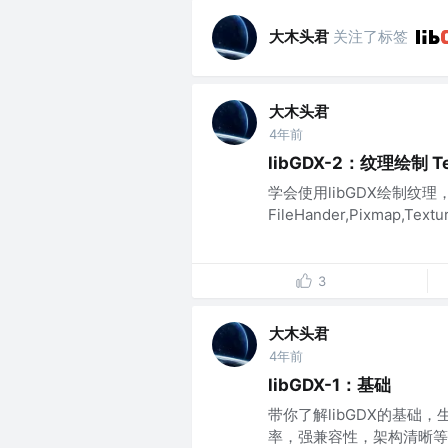
大木头君
关注了标签
大木头君
4年前
libGDX-2：纹理绘制 Te
学会使用libGDX绘制纹
FileHander,Pixmap,Texture
3
大木头君
4年前
libGDX-1：基础
带你了解libGDX的基础，
率，强兼容性，架构清晰等优点..