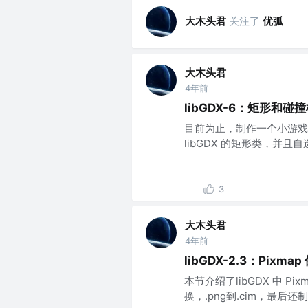
大木头君
关注了
优弧
大木头君
4年前
libGDX-6：矩形和碰撞检
目前为止，制作一个小游戏
libGDX 的矩形类，并且自
3
大木头君
4年前
libGDX-2.3：Pixma
本节介绍了libGDX 中 P
换，.png到.cim，最后还制作