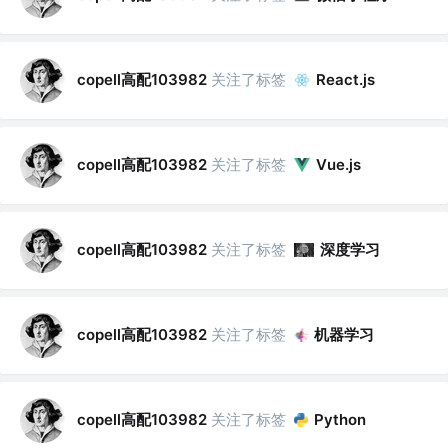
copell高配103982
关注了标签
React.js
copell高配103982
关注了标签
Vue.js
copell高配103982
关注了标签
深度学习
copell高配103982
关注了标签
机器学习
copell高配103982
关注了标签
Python