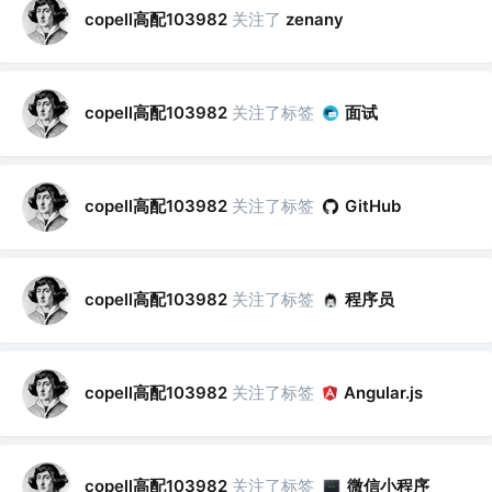
copell高配103982
关注了
zenany
copell高配103982
关注了标签
面试
copell高配103982
关注了标签
GitHub
copell高配103982
关注了标签
程序员
copell高配103982
关注了标签
Angular.js
copell高配103982
关注了标签
微信小程序