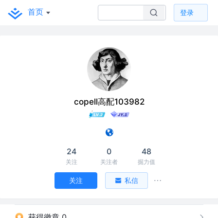
首页
登录
copell高配103982
24
0
48
关注
关注者
掘力值
关注
私信
获得徽章 0