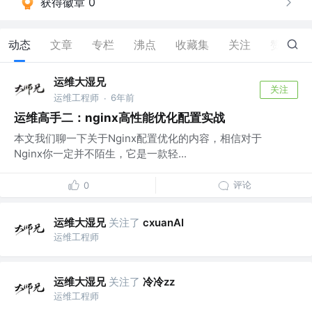
获得徽章 0
动态
文章
专栏
沸点
收藏集
关注
赞
0
运维大湿兄
关注
运维工程师
6年前
·
运维高手二：nginx高性能优化配置实战
本文我们聊一下关于Nginx配置优化的内容，相信对于
Nginx你一定并不陌生，它是一款轻...
评论
0
运维大湿兄
关注了
cxuanAI
运维工程师
运维大湿兄
关注了
冷冷zz
运维工程师