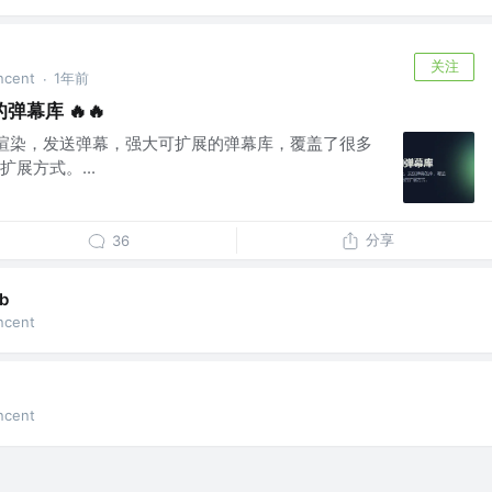
关注
cent
1年前
·
幕库 🔥🔥
理，渲染，发送弹幕，强大可扩展的弹幕库，覆盖了很多
展方式。...
分享
36
b
cent
cent