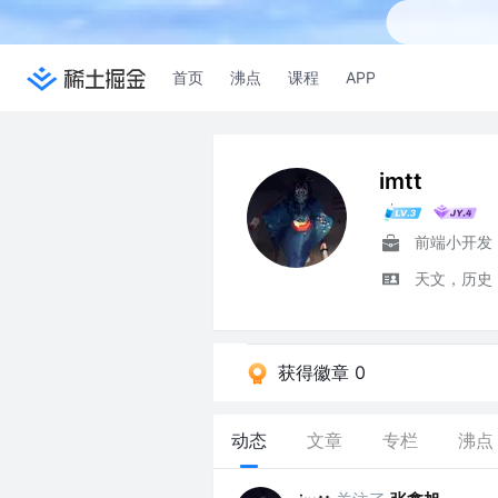
首页
沸点
课程
APP
imtt
前端小开发
天文，历史
获得徽章 0
动态
文章
专栏
沸点