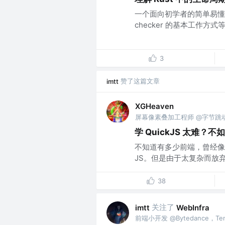
一个面向初学者的简单易懂的 R
checker 的基本工作方式等..
3
赞了这篇文章
imtt
XGHeaven
屏幕像素叠加工程师 @字节跳
学 QuickJS 太难？不
不知道有多少前端，曾经像
JS。但是由于太复杂而放弃，而现
38
关注了
imtt
WebInfra
前端小开发 @Bytedance，Ten