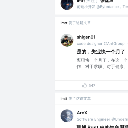
关注了
张鑫旭
imtt
前端小开发 @Bytedance，Ten
赞了这篇文章
imtt
shigen01
code designer @AntGroup
·
是的，失业快一个月了
离职快一个月了，在这一个
作、对于求职、对于健康、对
547
赞了这篇文章
imtt
ArcX
Software Engineer @Undefi
理解 Rust 中的生命周