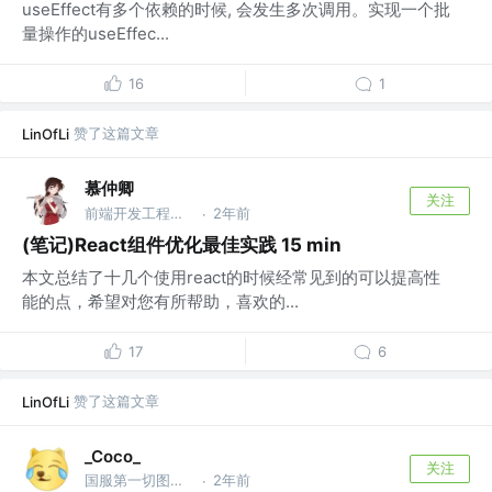
useEffect有多个依赖的时候, 会发生多次调用。实现一个批
量操作的useEffec...
16
1
赞了这篇文章
LinOfLi
慕仲卿
关注
前端开发工程师 @浙江某民营企业
2年前
·
(笔记)React组件优化最佳实践 15 min
本文总结了十几个使用react的时候经常见到的可以提高性
能的点，希望对您有所帮助，喜欢的...
17
6
赞了这篇文章
LinOfLi
_Coco_
关注
国服第一切图仔 @Shopee
2年前
·