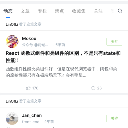
动态
文章
专栏
沸点
收藏集
关注
赞
53
赞了这篇文章
LinOfLi
Mokou
关注
公众号 @前端进阶课
6年前
·
React 函数式组件和类组件的区别，不是只有state和
性能！
函数组件性能比类组件好，但是在现代浏览器中，闭包和类
的原始性能只有在极端场景下才会有明显...
176
26
赞了这篇文章
LinOfLi
Jan_chen
关注
4年前
front-end
·