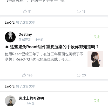
【搭建教程】。 想象一下:你有一个非...
51
18
赞了这篇文章
LinOfLi
Destiny__
关注
前端开发
4年前
·
🔥 这些避免React组件重复渲染的手段你都知道吗？
使用React已经三年了，在这三年里面也沉积了不
少关于React代码优化的最佳实践，今天...
193
20
赞了这篇文章
LinOfLi
月球上的可达鸭
关注
3年前
FE
·