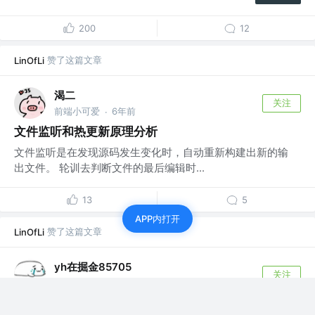
200
12
赞了这篇文章
LinOfLi
渴二
关注
前端小可爱
6年前
·
文件监听和热更新原理分析
文件监听是在发现源码发生变化时，自动重新构建出新的输
出文件。 轮训去判断文件的最后编辑时...
13
5
APP内打开
赞了这篇文章
LinOfLi
yh在掘金85705
关注
3年前
webpack进阶知识之babel-polyfill和babel-