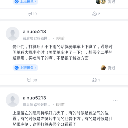
赞过
上班摸鱼
19
2
ainuo5213
前后端 @招银网络科技
·
8月前
佬巨们，打算后面不下雨的话就骑单车上下班了，通勤时
间单程大概半小时（美团单车测了一下），想买个二手的
通勤用，买啥牌子的啊，不是很了解这方面
赞过
上班摸鱼
30
1
ainuo5213
前后端 @招银网络科技
·
8月前
上腹偏左的隐痛持续好几天了，有的时候是跑岔气的位
置，有的时候是左侧片中间的肋骨下方，有的是时候是肚
脐眼左侧，这周打算去照个ct看看了