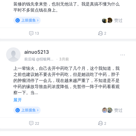
装修的钱先拿来垫，也别无他法了。我是真搞不懂为什么
平时不多留点钱在身上。
赞过
上班摸鱼
13
2
ainuo5213
前后端 @招银网络科技
·
3月前
上一辈恼火，自己去开中药吃了几个月，这个我知道，我
之前也建议她不要去开中药吃，但是她说吃了中药，脖子
的肿瘤消停了一会儿，现在越来越严重了，不知道是不是
中药的缘故导致血药浓度降低，先暂停一阵子中药看看观
察一下。当…
展开
赞过
上班摸鱼
22
2