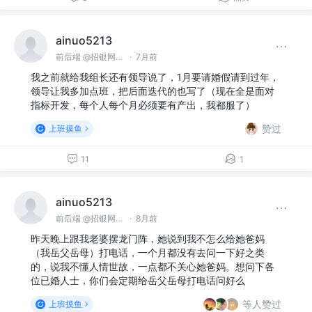
ainuo5213
前后端 @招银网络科技
·
7月前
我之前就给我组长还有领导说了，1月要请婚假请到过年，
领导让我多加点班，把后面迭代的也写了（现在全是面对
指标开发，每个人每个月必须要有产出，我都服了）
赞过
上班摸鱼
11
1
ainuo5213
前后端 @招银网络科技
·
8月前
昨天晚上跟我老婆摆龙门阵，她说到我不怎么给她爸妈
（我岳父岳母）打电话，一个月都没有去问一下好之类
的，说我不懂人情世故，一点都不关心她爸妈。想问下各
位已婚人士，你们会定期给岳父岳母打电话问好么
等人赞过
上班摸鱼