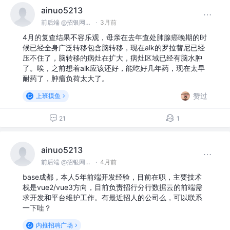
ainuo5213
前后端 @招银网络科技
·
3月前
4月的复查结果不容乐观，母亲在去年查处肺腺癌晚期的时
候已经全身广泛转移包含脑转移，现在alk的罗拉替尼已经
压不住了，脑转移的病灶在扩大，病灶区域已经有脑水肿
了。唉，之前想着alk应该还好，能吃好几年药，现在太早
耐药了，肿瘤负荷太大了。
赞过
上班摸鱼
21
1
ainuo5213
前后端 @招银网络科技
·
4月前
base成都，本人5年前端开发经验，目前在职，主要技术
栈是vue2/vue3方向，目前负责招行分行数据云的前端需
求开发和平台维护工作。有最近招人的公司么，可以联系
一下哇？
内推招聘广场