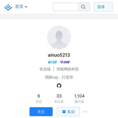
首页
登录
ainuo5213
前后端
|
招银网络科技
唱跳rap、打篮球
6
33
1,104
关注
关注者
掘力值
关注
私信