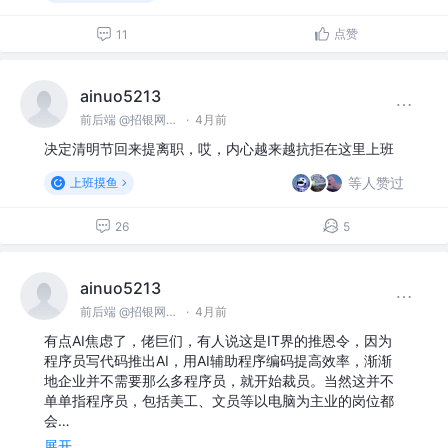
点赞
11
ainuo5213
前后端 @招银网络科技
·
4月前
决定清明节回来提离职，哎，内心越来越抗拒在这里上班
等人赞过
上班摸鱼
26
5
ainuo5213
前后端 @招银网络科技
·
4月前
有点AI焦虑了，佬巨们，有人说这是IT界的推恩令，因为
程序员写代码推出AI，用AI辅助程序编码提高效率，渐渐
地企业并不需要那么多程序员，就开始裁员。当然这并不
单单指程序员，包括美工、文员等以电脑为主业的岗位都
会…
展开