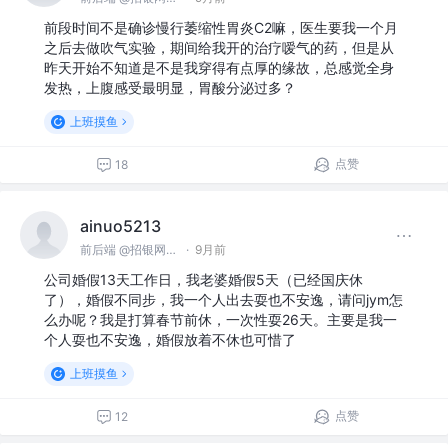
前段时间不是确诊慢行萎缩性胃炎C2嘛，医生要我一个月
之后去做吹气实验，期间给我开的治疗嗳气的药，但是从
昨天开始不知道是不是我穿得有点厚的缘故，总感觉全身
发热，上腹感受最明显，胃酸分泌过多？
上班摸鱼
点赞
18
ainuo5213
前后端 @招银网络科技
·
9月前
公司婚假13天工作日，我老婆婚假5天（已经国庆休
了），婚假不同步，我一个人出去耍也不安逸，请问jym怎
么办呢？我是打算春节前休，一次性耍26天。主要是我一
个人耍也不安逸，婚假放着不休也可惜了
上班摸鱼
点赞
12