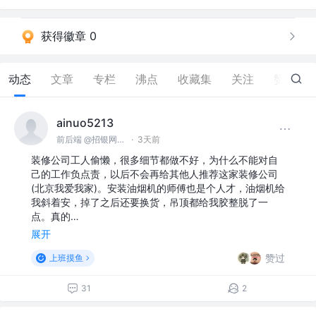
获得徽章 0
动态
文章
专栏
沸点
收藏集
关注
赞
51
ainuo5213
前后端 @招银网络科技
·
3天前
装修公司工人偷懒，很多细节都做不好，为什么不能对自
己的工作负点责，以后不会再给其他人推荐这家装修公司
(北京我爱我家)。安装油烟机的师傅也是个人才，油烟机给
我斜着安，掉了之后还要换货，吊顶都给我胶整脱了一
点。真的…
展开
赞过
上班摸鱼
31
2