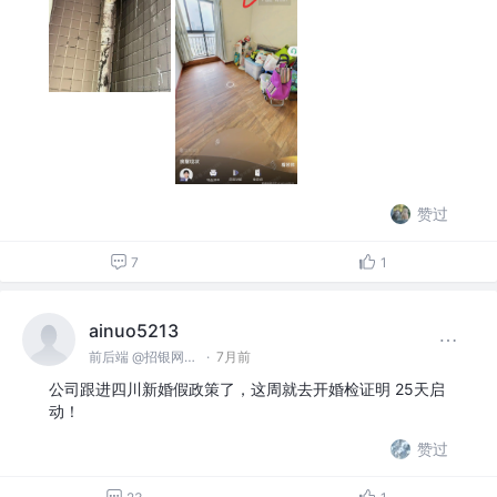
赞过
7
1
ainuo5213
前后端 @招银网络科技
·
7月前
公司跟进四川新婚假政策了，这周就去开婚检证明 25天启
动！
赞过