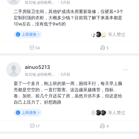
前后端 @招银网络科技
·
5月前
二手房除卫生间，其他铲成清水房重新装修，仅硬装+3个
定制到顶的衣柜，大概多少钱？目前我了解下来基本都是
10w左右，没有低于9w5的
等人赞过
上班摸鱼
54
5
ainuo5213
前后端 @招银网络科技
·
5月前
耍了一个多月，刚上班的第一周，困得不行，每天早上脑
壳都是空空的，一直打豁害。这边越呆越痛苦，指标、
卷、加班。前几个月还买了房，虽然月供不多，但还是给
自己上压力了。好想跑路
等人赞过
上班摸鱼
17
4