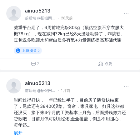
ainuo5213
前后端 @招银网络科技
·
28天前
减重平台期了，6周前吃完饭80kg（预估空腹不穿衣服大
概78kg），现在减到72kg已经8天没啥动静了，咋搞勒。
豆包说多吃碳水和蛋白质多有氧+力量训练提高基础代谢
上班摸鱼
点赞
7
ainuo5213
前后端 @招银网络科技
·
1月前
时间过得好快，一年已经过半了，目前房子装修快结束
了，尾款还有38400没给。窗帘，家具家电，灯具这些都
还没买，接下来4个月的工资基本上月光，后面攒钱努力还
贷款吧，目前月供可以用公积金全覆盖，倒是不用担心，
每年还…
展开