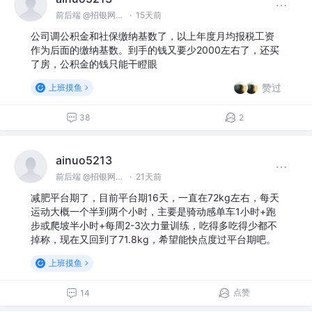
前后端 @招银网络科技
·
15天前
公司调公积金和社保缴纳基数了，以上年度月均报税工资
作为后面的缴纳基数。到手的钱又要少2000左右了，还买
了房，公积金的钱只能干瞪眼
赞过
上班摸鱼
38
2
ainuo5213
前后端 @招银网络科技
·
21天前
减肥平台期了，目前平台期16天，一直在72kg左右，每天
运动大概一个半到两个小时，主要是骑动感单车1小时+跑
步或爬坡半小时+每周2-3次力量训练，吃得多吃得少都不
掉称，现在又回到了71.8kg，希望能快点度过平台期吧。
上班摸鱼
点赞
14