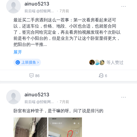
ainuo5213
前后端 @招银网络科技
·
7月前
最近买二手房遇到这么一茬事：第一次看房看起来还可
以，还送车位，价格、地段、小区也合适，也就签合同
了，签完合同给完定金，再去看房拍视频发现有个次卧以
前是有个小阳台的，但是业主为了让这个卧室显得更大，
把阳台的一半推…
展开
等人赞过
上班摸鱼
86
6
ainuo5213
前后端 @招银网络科技
·
7月前
卧室有这种管子，是干嘛的呀。问了说是排污的