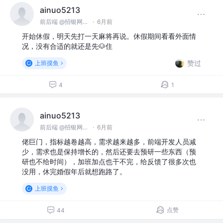
ainuo5213
前后端 @招银网络科技
·
6月前
开始休假，明天先打一天麻将再说。休假期间看看外面情
况，没有合适的就还是先🐶住
赞过
上班摸鱼
4
1
ainuo5213
前后端 @招银网络科技
·
6月前
佬巨门，指标越卷越高，需求越来越多，前端开发人员减
少，需求也是保持增长的，然后还要去预研一些东西（预
研也不给时间），加班加点也干不完，给反馈了很多次也
没用，休完婚假年后就想跑路了。
上班摸鱼
点赞
44