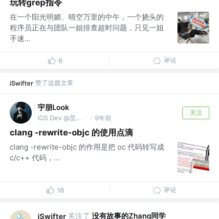
玩转grep指令
在一个阳光明媚、晴空万里的中午，一个挠头的
程序员正在与团队一姐排查超时问题，只见一姐
手速...
评论
6
赞了这篇文章
iSwifter
宇朋Look
关注
iOS Dev @昆仑万维
9年前
·
clang -rewrite-objc 的使用点滴
clang -rewrite-objc 的作用是把 oc 代码转写成
c/c++ 代码，...
评论
18
关注了
没有故事的Zhang同学
iSwifter