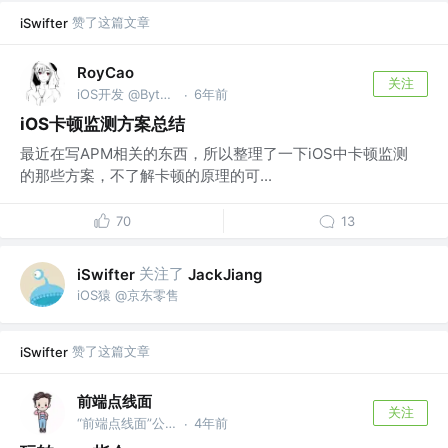
赞了这篇文章
iSwifter
RoyCao
关注
iOS开发 @Bytedance
6年前
·
iOS卡顿监测方案总结
最近在写APM相关的东西，所以整理了一下iOS中卡顿监测
的那些方案，不了解卡顿的原理的可...
70
13
关注了
iSwifter
JackJiang
iOS猿 @京东零售
赞了这篇文章
iSwifter
前端点线面
关注
“前端点线面”公号优先更新内容
4年前
·