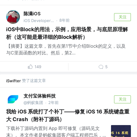
陈满iOS
关注
8年前
iOS Developer @https://xiaozhuanlan.com/u/cimain
·
iOS中Block的用法，示例，应用场景，与底层原理解
析（这可能是最详细的Block解析）
【摘要】这篇文章，首先在第1节中介绍Block的定义，以及
与C里面函数的对比。然后，第2...
149
5
赞了这篇文章
iSwifter
支付宝体验科技
关注
@蚂蚁集团
2年前
·
我给 iOS 系统打了个补丁——修复 iOS 16 系统键盘重
大 Crash（附补丁源码）
下载补丁源码内置到 App 即可修复（源码见文
末）。本文作者是蚂蚁集团客户端工程师巴乐，...