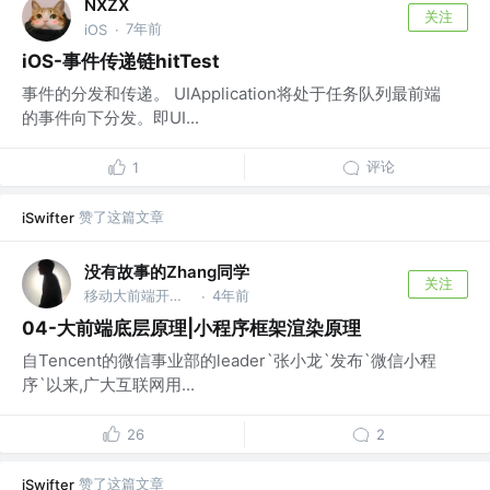
NXZX
关注
7年前
iOS
·
iOS-事件传递链hitTest
事件的分发和传递。 UIApplication将处于任务队列最前端
的事件向下分发。即UI...
评论
1
赞了这篇文章
iSwifter
没有故事的Zhang同学
关注
移动大前端开发@xOS【iOS、HOS、AOS、MacOS、WinOS】【C、C++、OC、Swift、Dart、JS(vue、node】 @系统学习,深度思考
4年前
·
04-大前端底层原理|小程序框架渲染原理
自Tencent的微信事业部的leader`张小龙`发布`微信小程
序`以来,广大互联网用...
26
2
赞了这篇文章
iSwifter