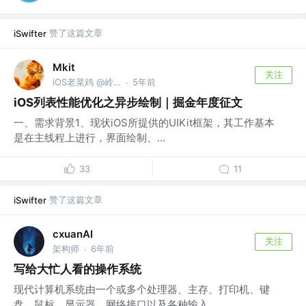
赞了这篇文章
iSwifter
Mkit
关注
iOS老菜鸡 @岭阳电子
5年前
·
iOS列表性能优化之异步绘制｜掘金年度征文
一、需求背景1、现状iOS所提供的UIKit框架，其工作基本
是在主线程上进行，界面绘制、...
33
11
赞了这篇文章
iSwifter
cxuanAI
关注
架构师
6年前
·
写给大忙人看的操作系统
现代计算机系统由一个或多个处理器、主存、打印机、键
盘、鼠标、显示器、网络接口以及各种输入...