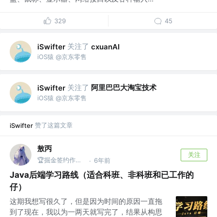
329
45
关注了
iSwifter
cxuanAI
iOS猿 @京东零售
关注了
阿里巴巴大淘宝技术
iSwifter
iOS猿 @京东零售
赞了这篇文章
iSwifter
敖丙
关注
🏆掘金签约作者 @微信搜：敖丙
6年前
·
Java后端学习路线（适合科班、非科班和已工作的
仔）
这期我想写很久了，但是因为时间的原因一直拖
到了现在，我以为一两天就写完了，结果从构思