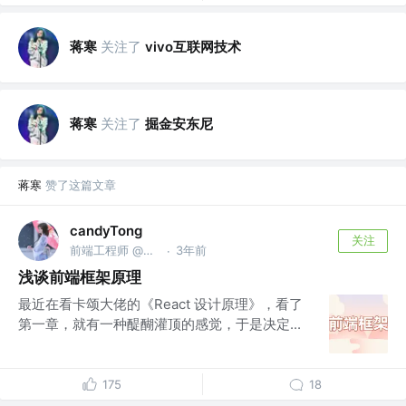
蒋寒
关注了
vivo互联网技术
蒋寒
关注了
掘金安东尼
蒋寒
赞了这篇文章
candyTong
关注
前端工程师 @字节
3年前
·
浅谈前端框架原理
最近在看卡颂大佬的《React 设计原理》，看了
第一章，就有一种醍醐灌顶的感觉，于是决定...
175
18