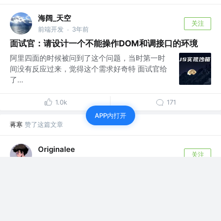
海阔_天空
关注
前端开发
3年前
·
面试官：请设计一个不能操作DOM和调接口的环境
阿里四面的时候被问到了这个问题，当时第一时
间没有反应过来，觉得这个需求好奇特 面试官给
了...
1.0k
171
APP内打开
蒋寒
赞了这篇文章
Originalee
关注
前端工程师 @OneKeyHQ
5年前
·
Vue3 源码解析（七）：依赖收集与副作用函数
在上一篇文章《响应式原理与 reactive》中由于
篇幅限制笔者留下了两个小悬念 tra...