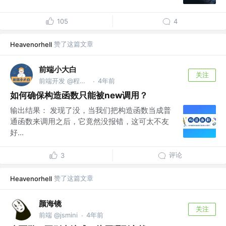
105
4
赞了这篇文章
Heavenorhell
前端小大白
关注
前端开发 @程序员集中营
4年前
·
如何确保构造函数只能被new调用？
输出结果： 发现了没，当我们把构造函数当成普
通函数来调用之后，它竟然没报错，这可太不友
好...
评论
3
赞了这篇文章
Heavenorhell
颜海镜
关注
前端 @jsmini
4年前
·