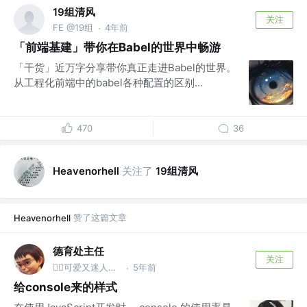
19组清风
关注
FE @19组
4年前
·
「前端基建」带你在Babel的世界中畅游
「干货」近万字分享带你真正走进Babel的世界。
从工程化前端中的babel各种配置的区别...
470
36
关注了
19组清风
Heavenorhell
赞了这篇文章
Heavenorhell
德育处主任
关注
5年前
👮‍♂️可爱又迷人的反派保安 @德育处
·
给console来的样式