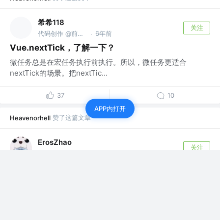
希希118
关注
代码创作 @前百度工程师
6年前
·
Vue.nextTick，了解一下？
微任务总是在宏任务执行前执行。所以，微任务更适合
nextTick的场景。把nextTic...
37
10
APP内打开
赞了这篇文章
Heavenorhell
ErosZhao
关注
7年前
方老湿写不来的系列二：黑魔法播放器
0. 背景 HTML5中一个十分重要的提升就是对音视频的无插
件支持，不论是各个端浏览器对...
133
35