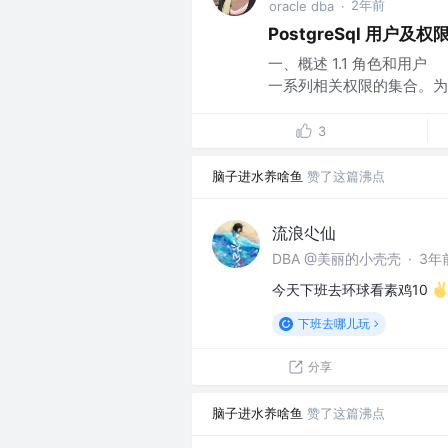
2年前
oracle dba
·
PostgreSql 用户及权
一、概述 1.1 角色和用户
一系列相关权限的集合。为
3
脑子进水养啥鱼
赞了这篇沸点
流浪尐仙
DBA @美丽的小壳壳
·
3年
今天下班去环球看素鸡10
下班去哪儿玩
分享
脑子进水养啥鱼
赞了这篇沸点