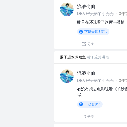
流浪尐仙
DBA @美丽的小壳壳
·
3年
昨天在环球看了速度与激情1
下班去哪儿玩
分享
脑子进水养啥鱼
赞了这篇沸点
流浪尐仙
DBA @美丽的小壳壳
·
3年
有没有想去电影院看《长沙
得。
一起看片
分享