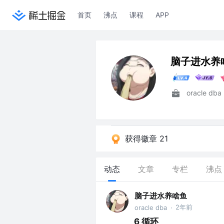
首页
沸点
课程
APP
脑子进水养
oracle dba
获得徽章 21
动态
文章
专栏
沸点
脑子进水养啥鱼
2年前
oracle dba
·
6 循环