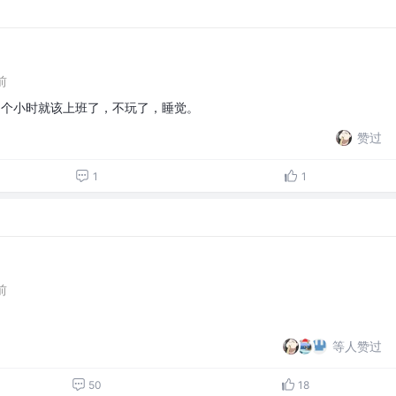
前
8个小时就该上班了，不玩了，睡觉。
赞过
1
1
前
等人赞过
50
18