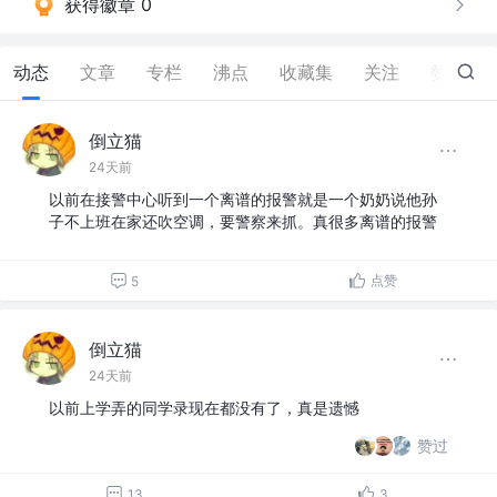
获得徽章 0
动态
文章
专栏
沸点
收藏集
关注
赞
36
倒立猫
24天前
以前在接警中心听到一个离谱的报警就是一个奶奶说他孙
子不上班在家还吹空调，要警察来抓。真很多离谱的报警
点赞
5
倒立猫
24天前
以前上学弄的同学录现在都没有了，真是遗憾
赞过
13
3