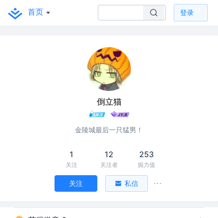
首页
登录
倒立猫
金陵城最后一只猛男！
1
12
253
关注
关注者
掘力值
关注
私信