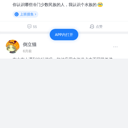
你认识哪些冷门少数民族的人，我认识个水族的
上班摸鱼
点赞
55
APP内打开
倒立猫
6月前
有木有人遇到这种情况，乾坤应用中快速点击不同菜单进
入不同子应用，如果进入的第一个子应用加载很慢，还没
等渲染完，点击进入另一个子应用，此时会报错：上一个
节点不存在，排查貌似是第一个进入的路由渲染太慢，有
重定向，是…
展开
赞过
上班摸鱼
评论
1