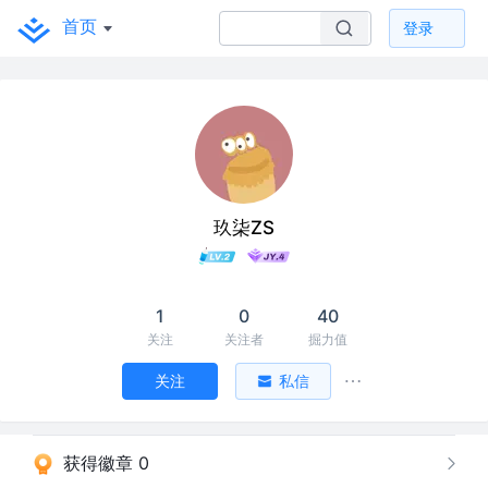
首页
登录
玖柒ZS
1
0
40
关注
关注者
掘力值
关注
私信
获得徽章 0