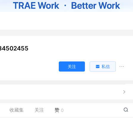
34502455
关注
私信
收藏集
关注
赞
0