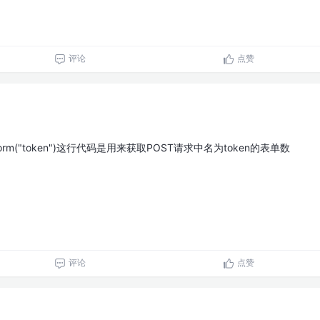
评论
点赞
Form("token")这行代码是用来获取POST请求中名为token的表单数
评论
点赞