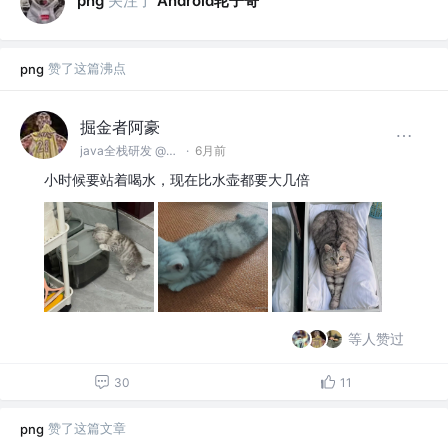
关注了
Android轮子哥
png
赞了这篇沸点
png
掘金者阿豪
java全栈研发 @杭州新空间创想科技有限责任公司
·
6月前
小时候要站着喝水，现在比水壶都要大几倍
等人赞过
30
11
赞了这篇文章
png