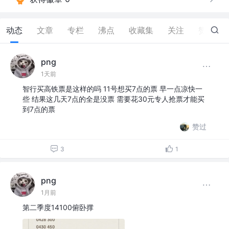
动态
文章
专栏
沸点
收藏集
关注
赞
203
png
1天前
智行买高铁票是这样的吗 11号想买7点的票 早一点凉快一
些 结果这几天7点的全是没票 需要花30元专人抢票才能买
到7点的票
赞过
3
1
png
1月前
第二季度14100俯卧撑