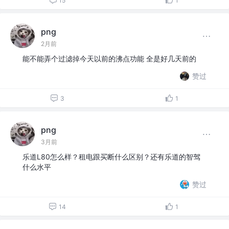
15
1
png
2月前
能不能弄个过滤掉今天以前的沸点功能 全是好几天前的
赞过
3
1
png
3月前
乐道L80怎么样？租电跟买断什么区别？还有乐道的智驾
什么水平
赞过
14
1