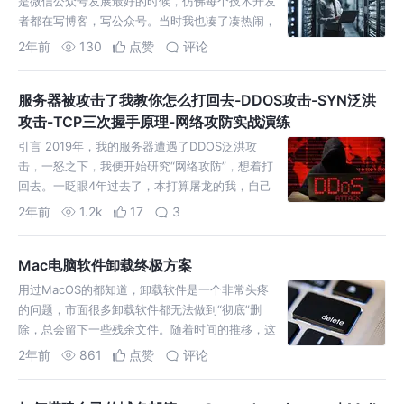
是微信公众号发展最好的时候，仿佛每个技术开发
者都在写博客，写公众号。当时我也凑了凑热闹，
在各大平台发布自己的“划水”博客，譬如：“如何实
2年前
130
点赞
评论
现一个xxx效果
服务器被攻击了我教你怎么打回去-DDOS攻击-SYN泛洪
攻击-TCP三次握手原理-网络攻防实战演练
引言 2019年，我的服务器遭遇了DDOS泛洪攻
击，一怒之下，我便开始研究“网络攻防”，想着打
回去。一眨眼4年过去了，本打算屠龙的我，自己
却手握屠龙刀，成为了当初的那个屠龙少年 DDOS
2年前
1.2k
17
3
分有很多种，我
Mac电脑软件卸载终极方案
用过MacOS的都知道，卸载软件是一个非常头疼
的问题，市面很多卸载软件都无法做到“彻底”删
除，总会留下一些残余文件。随着时间的推移，这
些残余文件会越来越多。甚至有一些“自动更新”残
2年前
861
点赞
评论
余文件，或者“后台运