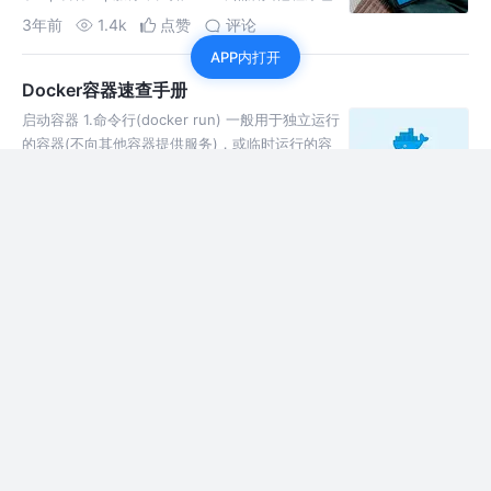
打开了tcp或udp服务，但是将数据发送到了代理
3年前
1.4k
点赞
评论
端
APP内打开
Docker容器速查手册
启动容器 1.命令行(docker run) 一般用于独立运行
的容器(不向其他容器提供服务)，或临时运行的容
器 -d Run container in background and print
con
3年前
325
点赞
评论
购买Debian服务器后，你必须要做的几件事
apt update && apt upgrade && apt dist-
upgrade更新系统 第一条命令更新可用的软件包列
表，第二条命令安装可用的软件包更新，第三条命
令处理软件包依赖关系，安装任
3年前
174
点赞
评论
Android是如何利用epoll实现handler机制的？
事件循环 javascript中的event loop是单线程模