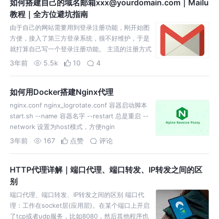
如何搭建自己的域名邮箱xxx@yourdomain.com｜Mailu
教程｜全方位避坑指南
由于自己的网站需要用到登录注册功能，刚开始图
方便，接入了第三方登录系统，很不好维护，于是
就打算自己写一个登录注册功能。 主流的注册方式
有两种，短信验证码注册和邮箱注册。短信验证码
3年前
5.5k
10
4
是个比较昂贵的方案，就
如何用Docker搭建Nginx代理
nginx.conf nginx_logrotate.conf 容器启动脚本
start.sh --name 容器名字 --restart 总是重启 --
network 设置为host模式，方便ngin
3年前
167
点赞
评论
HTTP代理详解｜端口代理、端口转发、IP转发之间的区
别
端口代理、端口转发、IP转发之间的区别 端口代
理：工作在socket层(应用层)。在某个端口上开启
了tcp或者udp服务，比如8080，然后其他程序也