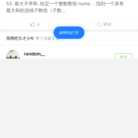
53. 最大子序和. 给定一个整数数组 nums ，找到一个具有
最大和的连续子数组（子数...
评论
4
APP内打开
黑网吧天才少年
赞了这篇文章
random__
关注
前端开发
5年前
·
LeetCode15. 三数之和｜刷题打卡
给你一个包含 n 个整数的数组 nums，判断 nums 中是否存
在三个元素 a，b，c...
7
3
黑网吧天才少年
关注
前端 @山洞里
5年前
·
2021/03/04 欢聚时代面试笔试题｜ 刷题打卡