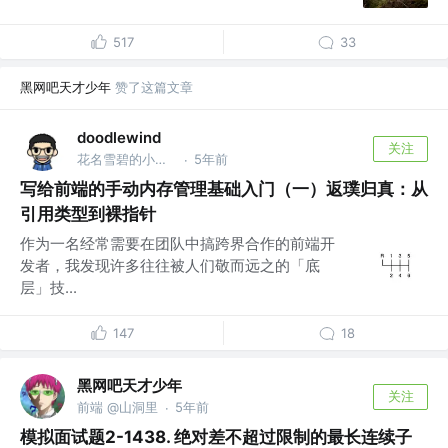
517
33
黑网吧天才少年
赞了这篇文章
doodlewind
关注
花名雪碧的小透明 @稿定科技
5年前
·
写给前端的手动内存管理基础入门（一）返璞归真：从
引用类型到裸指针
作为一名经常需要在团队中搞跨界合作的前端开
发者，我发现许多往往被人们敬而远之的「底
层」技...
147
18
黑网吧天才少年
关注
前端 @山洞里
5年前
·
模拟面试题2-1438. 绝对差不超过限制的最长连续子