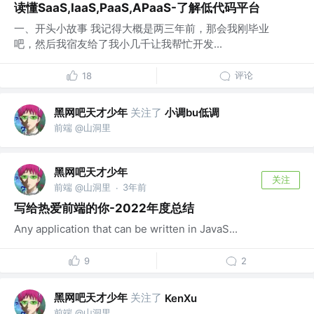
读懂SaaS,IaaS,PaaS,APaaS-了解低代码平台
一、开头小故事 我记得大概是两三年前，那会我刚毕业
吧，然后我宿友给了我小几千让我帮忙开发...
评论
18
黑网吧天才少年
关注了
小调bu低调
前端 @山洞里
黑网吧天才少年
关注
前端 @山洞里
3年前
·
写给热爱前端的你-2022年度总结
Any application that can be written in JavaS...
9
2
黑网吧天才少年
关注了
KenXu
前端 @山洞里