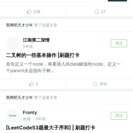
238
27
黑网吧天才少年
赞了这篇文章
江南第二深情
关注
5年前
二叉树的一些基本操作 |刷题打卡
首先定义一个node，将要插入的data赋值给node。定义一
个parent永远指向子树...
评论
3
黑网吧天才少年
赞了这篇文章
Fronty
关注
前端
5年前
·
[LeetCode53题最大子序和] | 刷题打卡