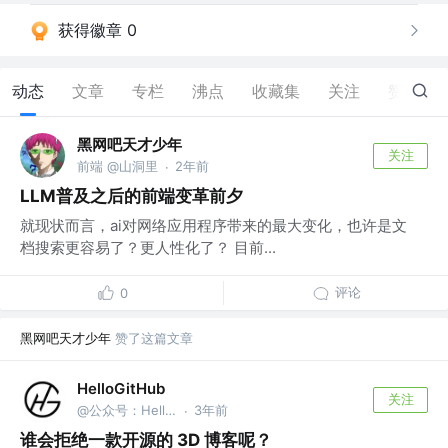
获得徽章 0
动态
文章
专栏
沸点
收藏集
关注
赞
85
黑网吧天才少年
关注
前端 @山洞里
2年前
·
LLM普及之后的前端变革前夕
就现状而言，ai对网络应用程序带来的最大变化，也许是文
档搜索更容易了？更人性化了？ 目前...
评论
0
黑网吧天才少年
赞了这篇文章
HelloGitHub
关注
@公众号：HelloGitHub
3年前
·
谁会拒绝一款开源的 3D 博客呢？