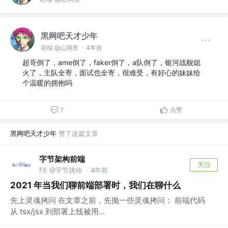
黑网吧天才少年
前端 @山洞里
·
4年前
超哥倒了，ame倒了，faker倒了，a队倒了，银河战舰熄
火了，主队全寄，面试也全寄，很难受，有好心的妹妹给
个温暖的拥抱吗
点赞
7
黑网吧天才少年
赞了这篇文章
字节架构前端
关注
FE @字节跳动
4年前
·
2021 年当我们聊前端部署时，我们在聊什么
先上灵魂拷问 在文章之前，先抛一些灵魂拷问： 前端代码
从 tsx/jsx 到部署上线被用...