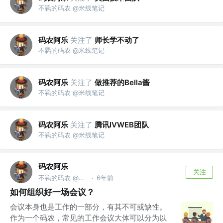
不羁的码农 @米线笔记
码农阿乐
关注了
师长学不动了
不羁的码农 @米线笔记
码农阿乐
关注了
做推荐的Bella酱
不羁的码农 @米线笔记
码农阿乐
关注了
腾讯IVWEB团队
不羁的码农 @米线笔记
码农阿乐
关注
不羁的码农 @米线笔记
6年前
·
如何组织好一场会议？
会议本身也是工作的一部分，有其不可或缺性。
作为一个码农，常见的工作会议大体可以分为以