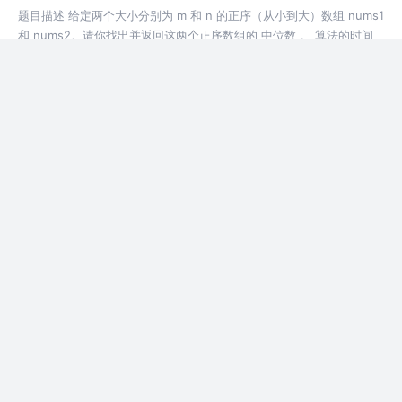
题目描述 给定两个大小分别为 m 和 n 的正序（从小到大）数组 nums1
和 nums2。请你找出并返回这两个正序数组的 中位数 。 算法的时间
复杂度应该为 O(log (m+n)) 。
4年前
1.3k
4
评论
3. 无重复字符的最长子串
题目描述 给定一个字符串 s ，请你找出其中不含有重复字符的 最长子
串 的长度。 示例 1: 输入: s = "abcabcbb" 输出: 3
4年前
201
1
评论
2. 两数相加
题目描述 给你两个非空的链表，表示两个非负的整数。它们每位数字都
是按照 逆序 的方式存储的，并且每个节点只能存储一位数字。 请你将
两个数相加，并以相同形式返回一个表示和的链表。 你可以假设除了数
字 0
4年前
193
点赞
评论