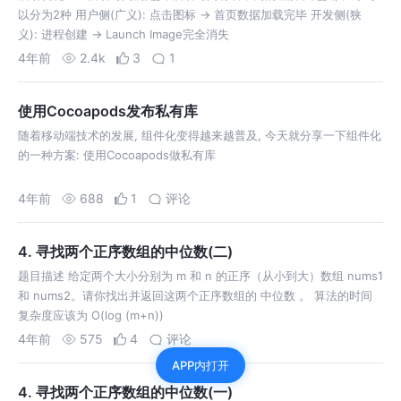
以分为2种 用户侧(广义): 点击图标 -> 首页数据加载完毕 开发侧(狭
义): 进程创建 -> Launch Image完全消失
4年前
2.4k
3
1
使用Cocoapods发布私有库
随着移动端技术的发展, 组件化变得越来越普及, 今天就分享一下组件化
的一种方案: 使用Cocoapods做私有库
4年前
688
1
评论
4. 寻找两个正序数组的中位数(二)
题目描述 给定两个大小分别为 m 和 n 的正序（从小到大）数组 nums1
和 nums2。请你找出并返回这两个正序数组的 中位数 。 算法的时间
复杂度应该为 O(log (m+n))
4年前
575
4
评论
APP内打开
4. 寻找两个正序数组的中位数(一)