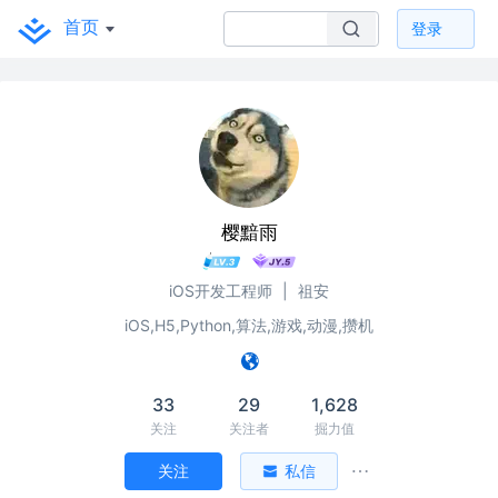
首页
登录
樱黯雨
iOS开发工程师
|
祖安
iOS,H5,Python,算法,游戏,动漫,攒机
33
29
1,628
关注
关注者
掘力值
关注
私信