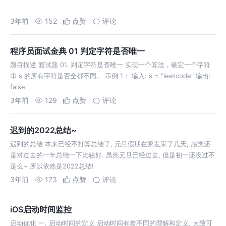
3年前
152
点赞
评论
程序员面试金典 01 判定字符是否唯一
题目描述 面试题 01. 判定字符是否唯一 实现一个算法，确定一个字符
串 s 的所有字符是否全都不同。 示例 1： 输入: s = "leetcode" 输出:
false
3年前
129
点赞
评论
迟到的2022总结~
迟到的总结 本来已经不打算总结了, 元旦假期在家发呆了几天, 感觉还
是对过去的一年总结一下比较好. 虽然元旦已经过去, 但是初一还没过不
是么~ 所以依然是2022总结!
3年前
173
点赞
评论
iOS启动时间监控
启动优化 一. 启动时间的定义 启动时间有着不同的理解和定义, 大致可