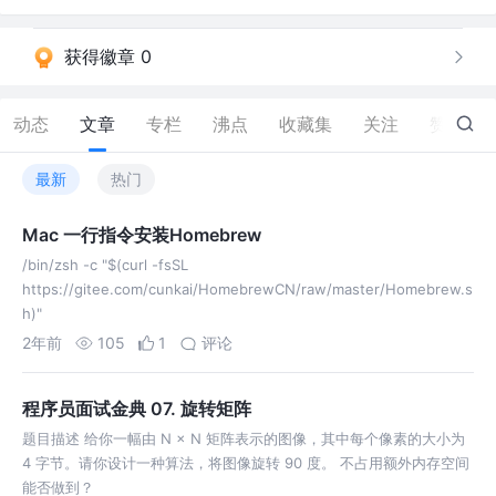
获得徽章 0
动态
文章
专栏
沸点
收藏集
关注
赞
10
最新
热门
Mac 一行指令安装Homebrew
/bin/zsh -c "$(curl -fsSL
https://gitee.com/cunkai/HomebrewCN/raw/master/Homebrew.s
h)"
2年前
105
1
评论
程序员面试金典 07. 旋转矩阵
题目描述 给你一幅由 N × N 矩阵表示的图像，其中每个像素的大小为
4 字节。请你设计一种算法，将图像旋转 90 度。 不占用额外内存空间
能否做到？