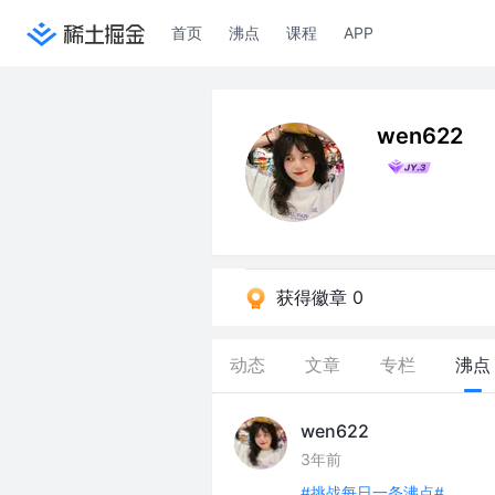
首页
沸点
课程
APP
wen622
获得徽章 0
动态
文章
专栏
沸点
wen622
3年前
#挑战每日一条沸点#