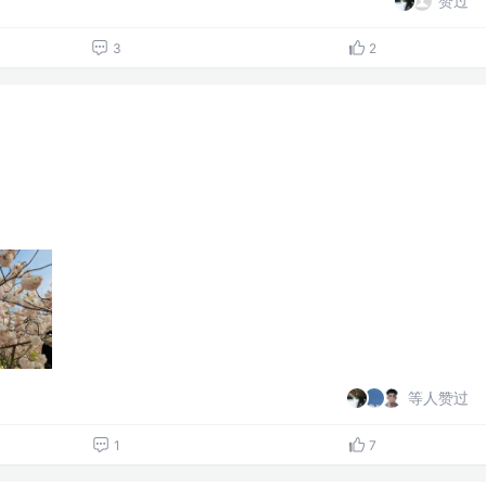
赞过
3
2
等人赞过
1
7