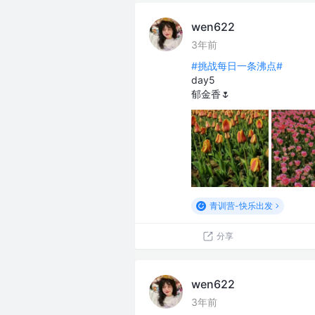
wen622
3年前
#挑战每日一条沸点#
day5
郁金香🌷
青训营-快乐出发
分享
wen622
3年前