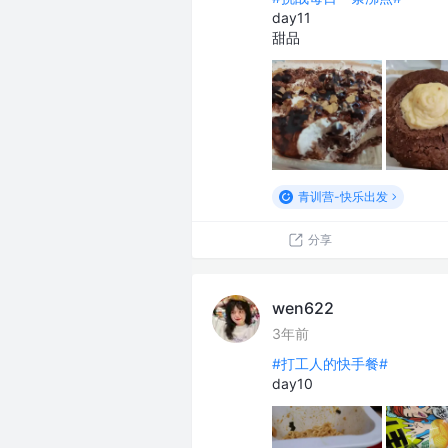
day11
甜品
青训营-快乐出发
分享
wen622
3年前
#打工人的快手餐#
day10