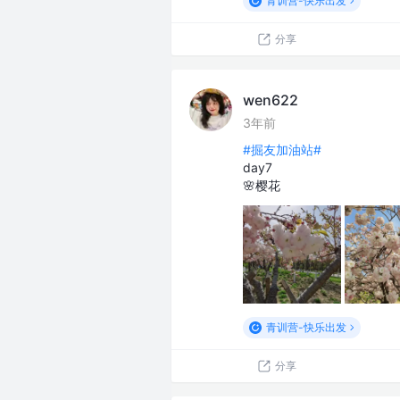
青训营-快乐出发
分享
wen622
3年前
#掘友加油站#
day7
🌸樱花
青训营-快乐出发
分享