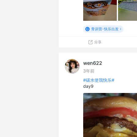
青训营-快乐出发
分享
wen622
3年前
#碳水使我快乐#
day9