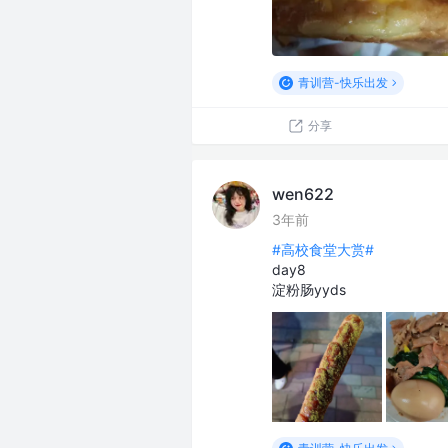
青训营-快乐出发
分享
wen622
3年前
#高校食堂大赏#
day8
淀粉肠yyds