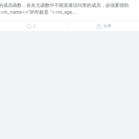
类的成员函数，在友元函数中不能直接访问类的成员，必须要借助
t<<m_name<<"的年龄是 "<<m_age...
分享
1