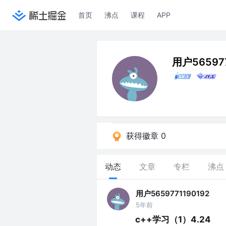
首页
沸点
课程
APP
用户565977
获得徽章 0
动态
文章
专栏
沸点
用户5659771190192
5年前
c++学习（1）4.24