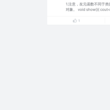
1.注意，友元函数不同于
对象。 void show(){ cou
1