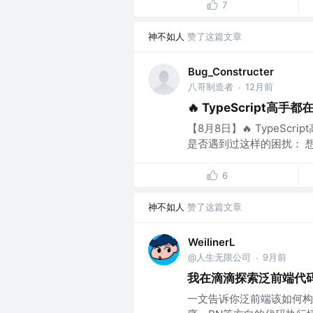
7
神不如人
赞了这篇文章
Bug_Constructer
八哥制造者
12月前
·
🔥 TypeScript高
【8月8日】🔥 TypeScr
是否遇到过这样的困扰： 想
6
神不如人
赞了这篇文章
WeilinerL
@人生无限公司
9月前
·
我在滴滴探索泛前端代
一文告诉你泛前端该如何构