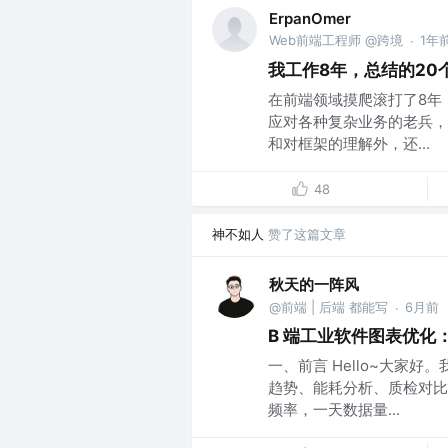
ErpanOmer
Web前端工程师 @跨境
1年
·
我工作8年，总结的20
在前端领域摸爬滚打了8年，从
应对各种复杂业务的老兵，
和对框架的理解外，还...
48
神不如人
赞了这篇文章
秋天的一阵风
@前端 | 后端 都能写
6月前
·
B 端工业软件图表优化
一、前言 Hello~大家好
趋势、能耗分析、质检对比
频率，一天数据量...