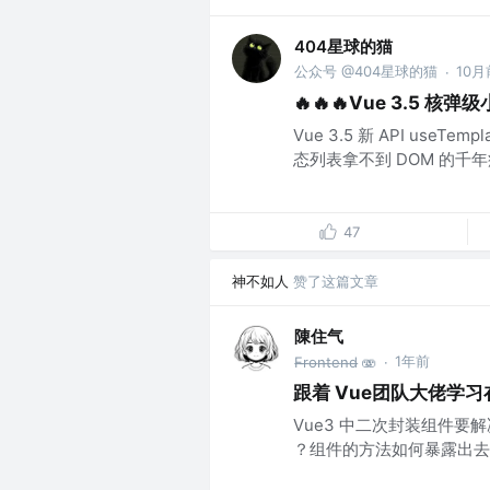
404星球的猫
公众号 @404星球的猫
10月
·
🔥🔥🔥Vue 3.5 核弹
Vue 3.5 新 API useT
态列表拿不到 DOM 的千年
47
神不如人
赞了这篇文章
陳住气
1年前
F̶r̶o̶n̶t̶e̶n̶d̶ 🫨
·
跟着 Vue团队大佬学习
Vue3 中二次封装组件要解
？组件的方法如何暴露出去 ？如何