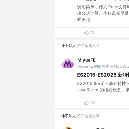
调用简单，传入Excle文
格公式计算、小数点精度处
式美化...
74
神不如人
赞了这篇文章
MiyueFE
MiyueFE 的前端圈 @MoonStu
ES2015-ES2025 
ES2015 (ES6) - 基础
JavaScript 的核心概念，彻
32
神不如人
赞了这篇文章