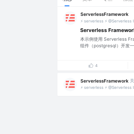
ServerlessFramework
⚡️ serverless ⚡️ @Serverless 
Serverless Frame
本示例使用 Serverless F
组件（postgresql）开发一
4
ServerlessFramework
⚡️ serverless ⚡️ @Serverless 