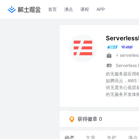
首页
沸点
课程
APP
Serverles
⚡️ serverless
Serverle
的无服务器应用
如腾讯云，AWS
供无需关心底层
的无服务开发体
获得徽章 0
动态
文章
专栏
沸点