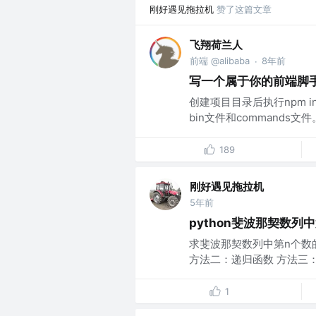
刚好遇见拖拉机
赞了这篇文章
飞翔荷兰人
前端 @alibaba
8年前
·
写一个属于你的前端脚
创建项目目录后执行npm 
bin文件和commands文件
189
刚好遇见拖拉机
5年前
python斐波那契数列
求斐波那契数列中第n个数的值：
方法二：递归函数 方法三：生
1