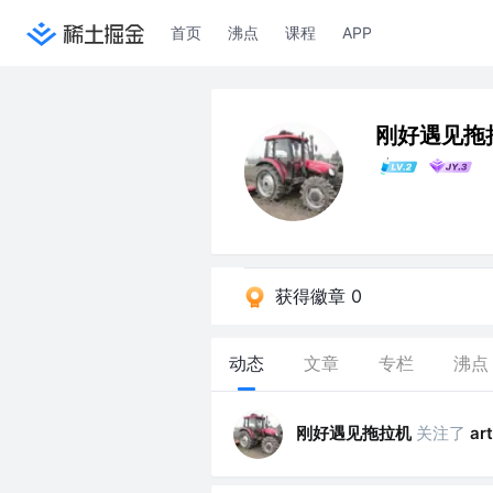
首页
沸点
课程
APP
刚好遇见拖
获得徽章 0
动态
文章
专栏
沸点
刚好遇见拖拉机
关注了
art