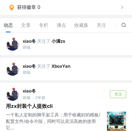
获得徽章 0
动态
文章
专栏
沸点
收藏集
关注
赞
2
xiao冬
关注了
小满zs
前端
xiao冬
关注了
XboxYan
前端
xiao冬
关注
前端
2年前
·
用zx封装个人提效cli
一个私人定制的脚手架工具：用于收藏好的模板/
配置文件/命令片段，同时可以灵活高效的使用
它...