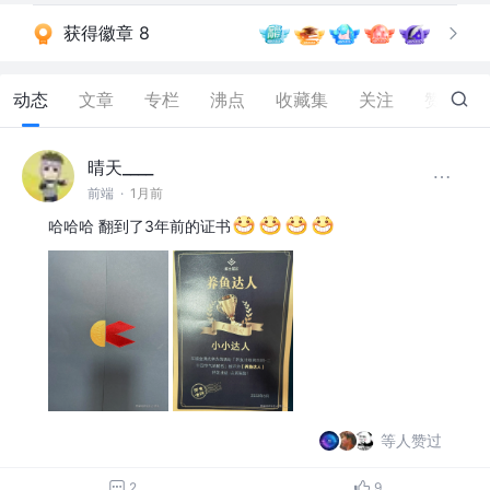
获得徽章 8
动态
文章
专栏
沸点
收藏集
关注
赞
767
晴天____
前端
·
1月前
哈哈哈 翻到了3年前的证书
等人赞过
2
9