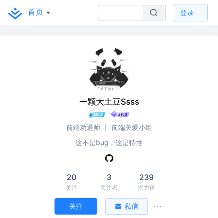
首页
登录
一颗大土豆Ssss
前端劝退师
|
前端关爱小组
这不是bug，这是特性
20
3
239
关注
关注者
掘力值
关注
私信