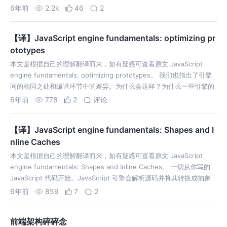
显的例外，这些类型都可以用 typeof …
6年前
2.2k
46
2
【译】JavaScript engine fundamentals: optimizing pr
ototypes
本文是根据自己的理解翻译而来，如有疑惑可查看原文 JavaScript
engine fundamentals: optimizing prototypes。 我们也指出了引擎
间的相同之处和编译环节中的差异。为什么会这样？为什么一些引擎的
编译器比其他引擎多？结论是基于更快地生成…
6年前
778
2
评论
【译】JavaScript engine fundamentals: Shapes and I
nline Caches
本文是根据自己的理解翻译而来，如有疑惑可查看原文 JavaScript
engine fundamentals: Shapes and Inline Caches。 一切从你写的
JavaScript 代码开始。JavaScript 引擎会解析源码并将其转换成抽象
语法树（AST…
6年前
859
7
2
前端架构碎碎念