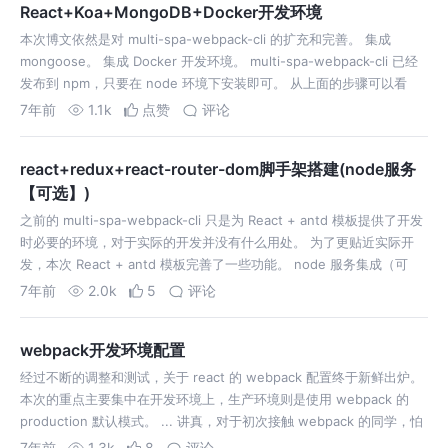
React+Koa+MongoDB+Docker开发环境
本次博文依然是对 multi-spa-webpack-cli 的扩充和完善。 集成
mongoose。 集成 Docker 开发环境。 multi-spa-webpack-cli 已经
发布到 npm，只要在 node 环境下安装即可。 从上面的步骤可以看
出，Docker 只需要…
7年前
1.1k
点赞
评论
react+redux+react-router-dom脚手架搭建(node服务
【可选】)
之前的 multi-spa-webpack-cli 只是为 React + antd 模板提供了开发
时必要的环境，对于实际的开发并没有什么用处。 为了更贴近实际开
发，本次 React + antd 模板完善了一些功能。 node 服务集成（可
选）。 node 服务和 React…
7年前
2.0k
5
评论
webpack开发环境配置
经过不断的调整和测试，关于 react 的 webpack 配置终于新鲜出炉。
本次的重点主要集中在开发环境上，生产环境则是使用 webpack 的
production 默认模式。 ... 讲真，对于初次接触 webpack 的同学，怕
的可能不是 webpack 的配置，而是长…
7年前
1.3k
8
评论