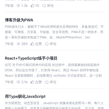
草了事。 纵观网上的 webpack 教程，要么是蜻蜓点水，科普了一些常
7年前
1.3k
10
评论
规配置项；要么…
博客升级为PWA
PWA诞生已久，被赋予了Web应用和原生应用的特性，具备渐进式、可
搜索、可离线、可安装、可链接、安全等优势。PWA不是一种技术，而
是一系列关键技术构成了PWA。如，WebAPPManifest，Ser
7年前
265
点赞
评论
React+TypeScript练手小项目
在写 关于MVC模式简单代码实现 的过程中，觉得最麻烦的就是操作
DOM。所以这次升级了，打算用 React。用过 React 的同学都知道，
React 在更新视图时，必须要通过 setState 方式改变状态，这一过程
是需要我们主动调用的。而 Vue 是通过对 data 下的…
7年前
2.1k
点赞
评论
用Type驯化JavaScript
作为弱类型、动态型语言，JavaScript 就像未驯化的野马一样。每个人
都能上去坐两下，但是真正能够驾驭的只能是个中好手。 近几年，前端