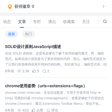
获得徽章 0
动态
文章
专栏
沸点
收藏集
关注
赞
207
最新
热门
SOLID设计原则JavaScript描述
在说 SOLID 原则前，还是有必要先了解下程序的编写模式，即，编程
范式。如果说设计原则是为了更好得组织代码，那么，编程范式就是为
了让我们有选择得使用不同的代码结构。 到目前为止，编程范式有：结
构化编程，面向对象编程和函数式编程。编程范式的每次变革都对后世
6年前
2.3k
5
2
产生了深远的影响。 在…
chrome使用姿势（urls+extensions+flags）
chrome://net-internals：安全协议配置，可用于开发环境 http =>
https 导致的问题 chrome://management/：查看是够处于托管状态
chrome://restart/：重启 Extensions Toolbar Menu：类似于拓…
6年前
402
点赞
评论