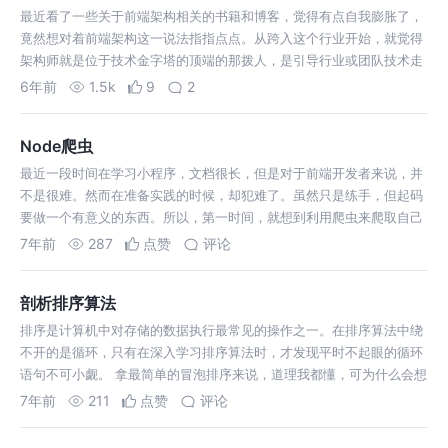
最近看了一些关于前端架构相关的书籍和博客，觉得有点自我膨胀了，
竟然想对着前端架构这一说法指指点点。从跨入这个行业开始，就觉得
架构师就是位于技术金字塔的顶端的那拨人，是引导行业或团队技术走
向的那拨人。然而从行业上对前端架构的定义和必备的技能来看，觉得
6年前
1.5k
9
2
前端架构就是一个伪概念，又或是…
Node爬虫
最近一段时间在学习小程序，文档很长，但是对于前端开发者来说，并
不是很难。然而在准备实践的时候，却犯难了。虽然只是练手，但起码
要做一个有意义的东西。所以，第一时间，就想到利用爬虫来爬取自己
想要的内容。在打算实践时，却也发现，由于小程序的的一些限制，要
7年前
287
点赞
评论
想实现我的想法，太麻烦，对于我…
剖析排序算法
排序是计算机中对存储的数据执行最常见的操作之一。在排序算法中绕
不开的是循环，只有在深入学习排序算法时，才发现平时不起眼的循环
语句不可小觑。 拿最简单的冒泡排序来说，道理我都懂，可为什么会想
到两层嵌套的循环语句？为什么两层循环语句的条件会有所不同？两层
7年前
211
点赞
评论
循环的关联逻辑是什么？循环在…