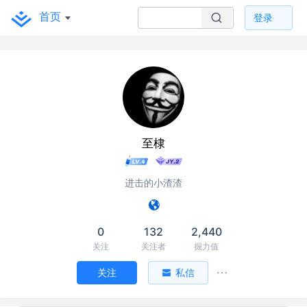
首页
登录
至棣
进击的小渣渣
0
132
2,440
关注
关注者
掘力值
关注
私信