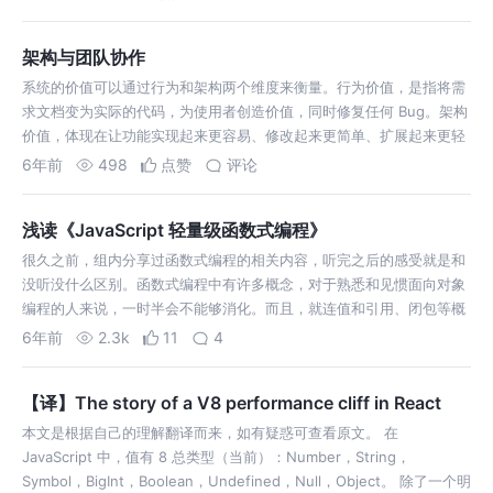
架构与团队协作
系统的价值可以通过行为和架构两个维度来衡量。行为价值，是指将需
求文档变为实际的代码，为使用者创造价值，同时修复任何 Bug。架构
价值，体现在让功能实现起来更容易、修改起来更简单、扩展起来更轻
松。
6年前
498
点赞
评论
浅读《JavaScript 轻量级函数式编程》
很久之前，组内分享过函数式编程的相关内容，听完之后的感受就是和
没听没什么区别。函数式编程中有许多概念，对于熟悉和见惯面向对象
编程的人来说，一时半会不能够消化。而且，就连值和引用、闭包等概
念都分不清的人，对JavaScript 函数式编程的入门更是困难重重。
6年前
2.3k
11
4
《Functional…
【译】The story of a V8 performance cliff in React
本文是根据自己的理解翻译而来，如有疑惑可查看原文。 在
JavaScript 中，值有 8 总类型（当前）：Number，String，
Symbol，BigInt，Boolean，Undefined，Null，Object。 除了一个明