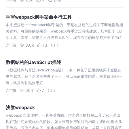
手写webpack脚手架命令行工具
本来想搭建一个webpack脚手架的，于是在搭建的过程中不断地搜集相
关资料。可最终的结果是，webpack脚手架没有搭建成，却写出个 CLI
小工具。其实，这也并不是没有原因的。现在流行的框架都推出了自己
的脚手架工具，比如，Vue CLI，Create React App 等。…
7年前
3.0k
13
7
数据结构的JavaScript描述
《数据结构与算法JavaScript描述》，有一种花了正版的钱买了盗版的
书的感觉。花了点时间整理了一下，可以保证都能跑通。对着截图敲一
遍，比复制黏贴效果好。
7年前
604
7
2
浅尝webpack
webpack 自出现时，一直备受青睐。作为强大的打包工具，它只是出
现在项目初始或优化的阶段。如果没有参与项目的构建，接触的机会几
乎为零。即使是参与了，但也会因为项目的周期短，从网上东拼西凑草