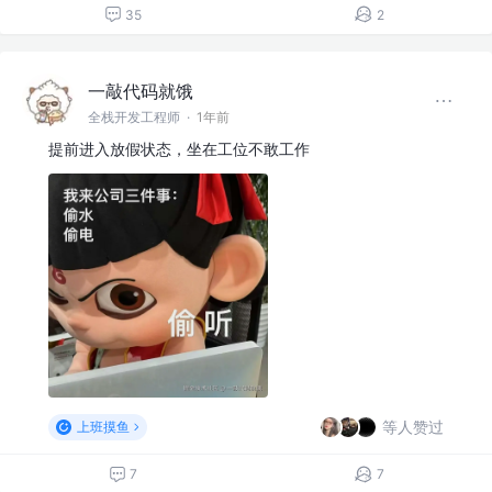
35
2
一敲代码就饿
全栈开发工程师
·
1年前
提前进入放假状态，坐在工位不敢工作
等人赞过
上班摸鱼
7
7