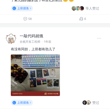
等人赞过
上班摸鱼
58
6
一敲代码就饿
全栈开发工程师
·
1年前
有没有同担，上班都有劲儿了
赞过
上班摸鱼