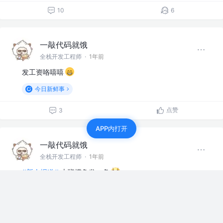
10
6
一敲代码就饿
全栈开发工程师
·
1年前
发工资咯嘻嘻
今日新鲜事
点赞
3
APP内打开
一敲代码就饿
全栈开发工程师
·
1年前
#新人报道#
上班摸鱼发一条
赞过
2
2