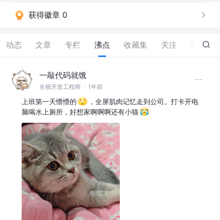
获得徽章 0
动态
文章
专栏
沸点
收藏集
关注
赞
3
一敲代码就饿
全栈开发工程师
·
1年前
上班第一天懵懵的
，全屏肌肉记忆走到公司。打卡开电
脑喝水上厕所，好想家啊啊啊还有小猫