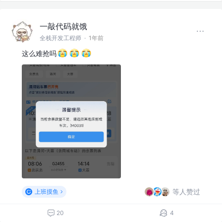
一敲代码就饿
全栈开发工程师
·
1年前
这么难抢吗
等人赞过
上班摸鱼
20
4