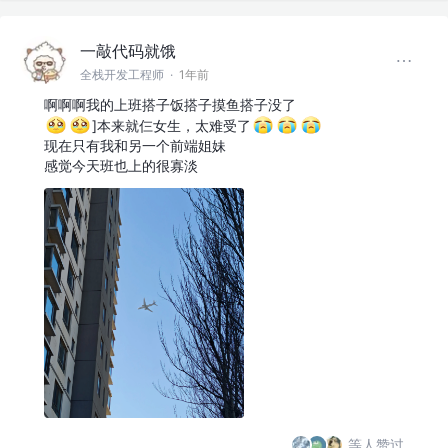
一敲代码就饿
全栈开发工程师
·
1年前
啊啊啊我的上班搭子饭搭子摸鱼搭子没了
]本来就仨女生，太难受了
现在只有我和另一个前端姐妹
感觉今天班也上的很寡淡
等人赞过