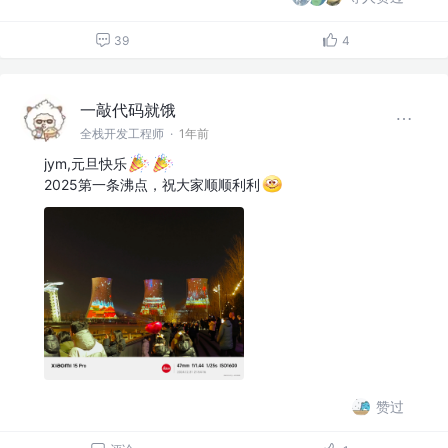
39
4
一敲代码就饿
全栈开发工程师
·
1年前
jym,元旦快乐
2025第一条沸点，祝大家顺顺利利
赞过