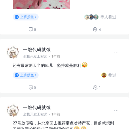
等人赞过
上班摸鱼
5
4
一敲代码就饿
全栈开发工程师
·
1年前
还有最后两天半的班儿，坚持就是胜利
赞过
上班摸鱼
5
1
一敲代码就饿
全栈开发工程师
·
1年前
27号放假咯，从北京回去推荐带点啥特产呢，目前就想到
了紫光园的酸奶皮子和詹记的糕点