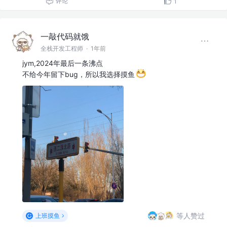
评论
1
一敲代码就饿
全栈开发工程师
·
1年前
jym,2024年最后一条沸点
不给今年留下bug，所以我选择摸鱼
等人赞过
上班摸鱼