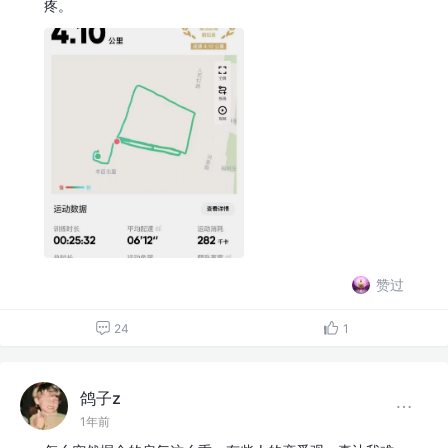
疼。
赞过
24
1
鸽子z
1年前