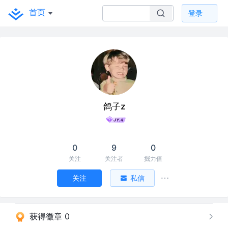
首页
登录
鸽子z
0
9
0
关注
关注者
掘力值
关注
私信
获得徽章 0