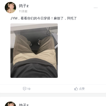
鸽子z
11月前
JYM，看看你们的今日穿搭！麻烦了，拜托了
点赞
19
鸽子z