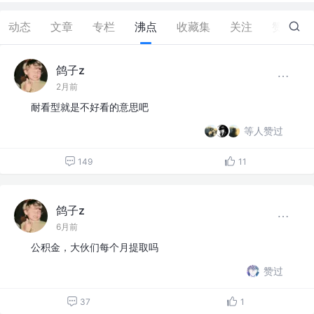
动态
文章
专栏
沸点
收藏集
关注
赞
0
鸽子z
2月前
耐看型就是不好看的意思吧
等人赞过
149
11
鸽子z
6月前
公积金，大伙们每个月提取吗
赞过
37
1