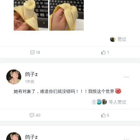
赞过
18
1
鸽子z
1年前
她有对象了，难道你们就没错吗！！！我恨这个世界
等人赞过
40
5
鸽子z