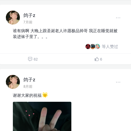
鸽子z
7月前
谁有病啊 大晚上跟圣诞老人许愿极品帅哥 我正在睡觉就被
装进袜子里了。。。
等人赞过
62
6
鸽子z
8月前
谢谢大家的祝福