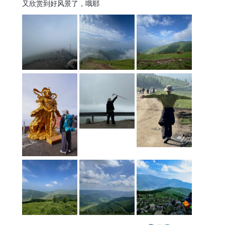
又欣赏到好风景了，哦耶